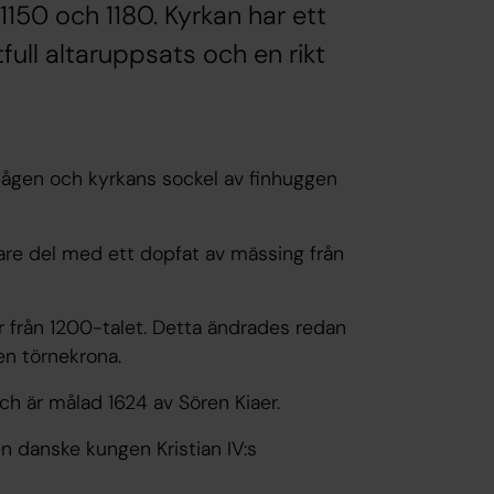
1150 och 1180. Kyrkan har ett
tfull altaruppsats och en rikt
bågen och kyrkans sockel av finhuggen
nare del med ett dopfat av mässing från
r från 1200-talet. Detta ändrades redan
n törnekrona.
och är målad 1624 av Sören Kiaer.
en danske kungen Kristian IV:s