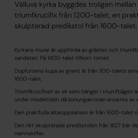
Välluvs kyrka byggdes troligen mellan 
triumfkrucifix från 1200-talet, en prak
skulpterad predikstol från 1600-talet.
Kyrkans murar är uppförda av gråsten och triumf
sandsten. På 1400-talet tillkom tornet.
Dopfuntens kupa av granit är från 1100-talets se
1600-talet.
Triumfkrucifixet av ek som hänger i triumfbågen ä
under medeltiden då konungakronan ersattes av e
Den praktfulla altaruppsatsen är från 1600-talet 
Den rikt skulpterade predikstolen från 1627 bär d
namnskiffer.