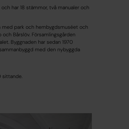
k och har 18 stämmor, två manualer och
rden med park och hembygdsmuséet och
p och Bårslöv. Församlingsgården
talet. Byggnaden har sedan 1970
23 sammanbyggd med den nybyggda
 sittande.