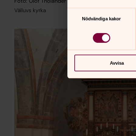
Foto: Olof Tholander
Välluvs kyrka
Samtyckesval
Nödvändiga kakor
Avvisa