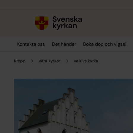
Till innehållet
Till undermeny
Kontakta oss
Det händer
Boka dop och vigsel
Kropp
Våra kyrkor
Välluvs kyrka