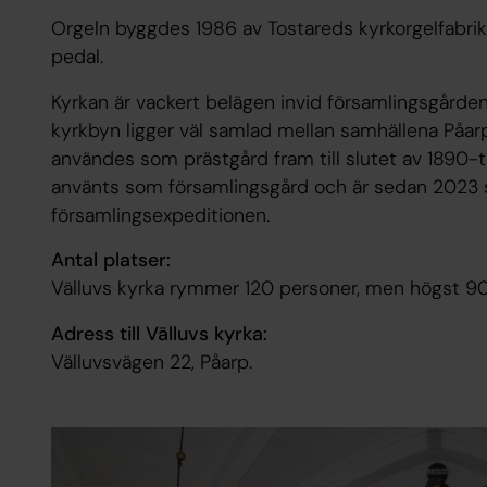
Orgeln byggdes 1986 av Tostareds kyrkorgelfabri
pedal.
Kyrkan är vackert belägen invid församlingsgå
kyrkbyn ligger väl samlad mellan samhällena Påar
användes som prästgård fram till slutet av 1890-
använts som församlingsgård och är sedan 20
församlingsexpeditionen.
Antal platser:
Välluvs kyrka rymmer 120 personer, men högst 90
Adress till Välluvs kyrka:
Välluvsvägen 22, Påarp.