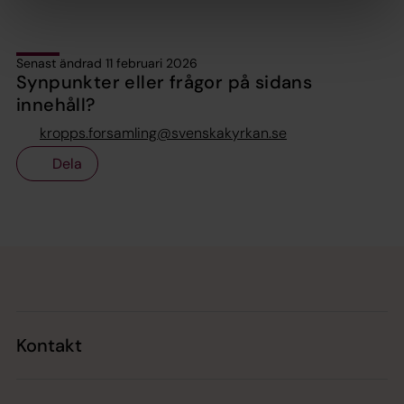
Senast ändrad 11 februari 2026
Synpunkter eller frågor på sidans
innehåll?
kropps.forsamling@svenskakyrkan.se
Dela
Tillbaka till toppen
Tillbaka till innehållet
Kontakt