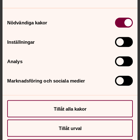
Samtyckesval
Nödvändiga kakor
Inställningar
Analys
Senast ändrad 27 maj 2026
Synpunkter eller frågor på sidans
Marknadsföring och sociala medier
innehåll?
kropps.forsamling@svenskakyrkan.se
Dela
Tillåt alla kakor
Tillåt urval
Tillbaka till toppen
Tillbaka till innehållet