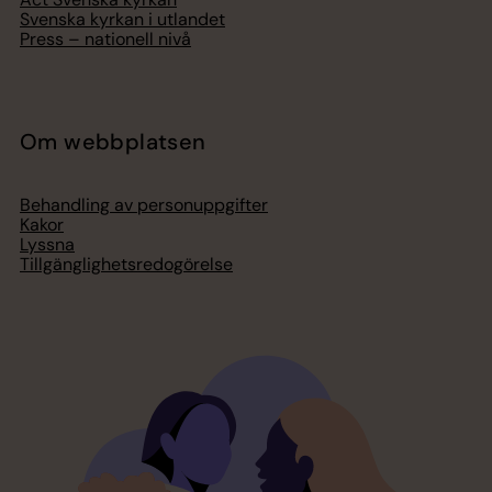
Svenska kyrkan i utlandet
Press – nationell nivå
Om webbplatsen
Behandling av personuppgifter
Kakor
Lyssna
Tillgänglighetsredogörelse