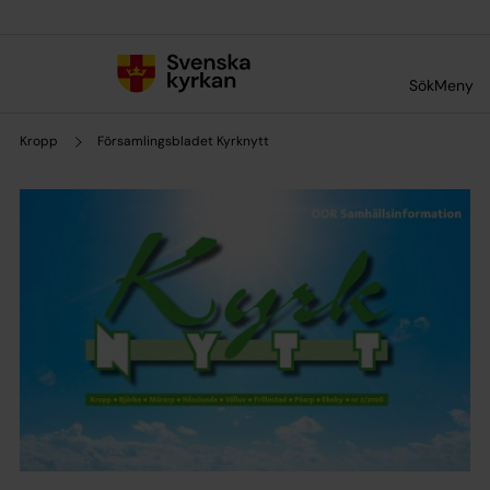
Till innehållet
Till undermeny
Sök
Meny
Kropp
Församlingsbladet Kyrknytt