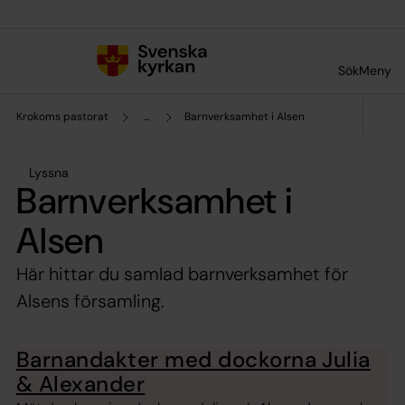
Till innehållet
Till undermeny
Sök
Meny
Krokoms pastorat
...
Barnverksamhet i Alsen
Lyssna
Barnverksamhet i
Alsen
Här hittar du samlad barnverksamhet för
Alsens församling.
Barnandakter med dockorna Julia
& Alexander