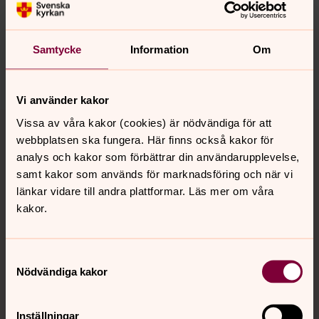
krokoms.pastorat@svenskakyrkan.se
Dela
Samtycke
Information
Om
Vi använder kakor
Tillbaka till toppen
Tillbaka till innehållet
Vissa av våra kakor (cookies) är nödvändiga för att
webbplatsen ska fungera. Här finns också kakor för
analys och kakor som förbättrar din användarupplevelse,
samt kakor som används för marknadsföring och när vi
Kontakt
länkar vidare till andra plattformar. Läs mer om våra
kakor.
Kalender
Samtyckesval
Nödvändiga kakor
Hitta snabbt
Inställningar