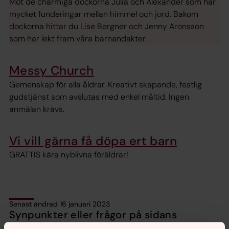
Möt de charmiga dockorna Julia och Alexander som har
mycket funderingar mellan himmel och jord. Bakom
dockorna hittar du Lise Bergner och Jenny Aronsson
som har lekt fram våra barnandakter.
Messy Church
Gemenskap för alla åldrar. Kreativt skapande, festlig
gudstjänst som avslutas med enkel måltid. Ingen
anmälan krävs.
Vi vill gärna få döpa ert barn
GRATTIS kära nyblivna föräldrar!
Senast ändrad 16 januari 2023
Synpunkter eller frågor på sidans
innehåll?