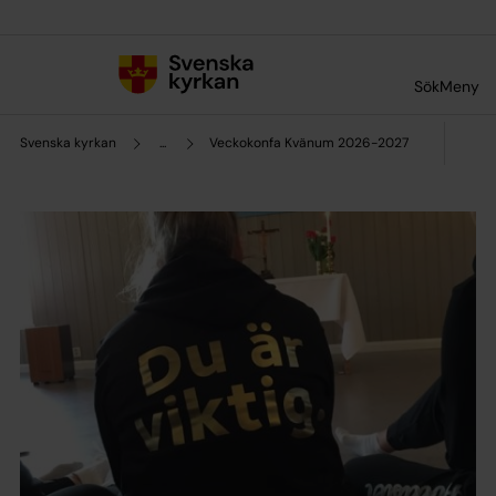
Till innehållet
Till undermeny
Sök
Meny
Svenska kyrkan
...
Veckokonfa Kvänum 2026-2027