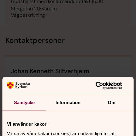
Gudstjänst med konfirmandupptakt 16.00
Storgatan 21,Kvänum.
Vägbeskrivning ›
Kontaktpersoner
Johan Kenneth Silfverhjelm
johan.silfverhjelm@svenskakyrkan.se
E-post:
Samtycke
Information
Om
Bilder
Vi använder kakor
Vissa av våra kakor (cookies) är nödvändiga för att