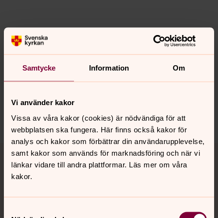
Synpunkter eller frågor på sidans
innehåll?
Samtycke
Information
Om
info@svenskakyrkan.se
Dela
Vi använder kakor
Vissa av våra kakor (cookies) är nödvändiga för att
webbplatsen ska fungera. Här finns också kakor för
analys och kakor som förbättrar din användarupplevelse,
Tillbaka till toppen
Tillbaka till innehållet
samt kakor som används för marknadsföring och när vi
länkar vidare till andra plattformar. Läs mer om våra
kakor.
Kontakt
Samtyckesval