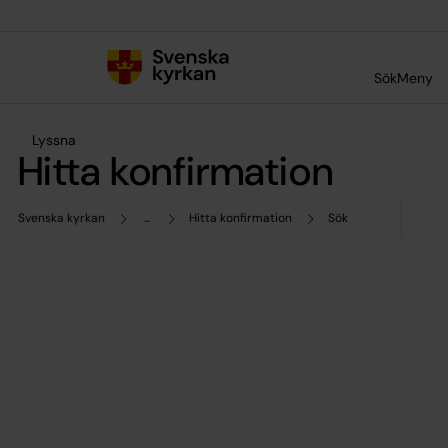
Till innehållet
Till undermeny
Sök
Meny
Lyssna
Hitta konfirmation
Svenska kyrkan
...
Hitta konfirmation
Sök