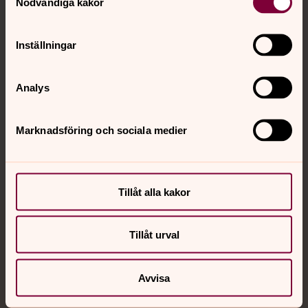
Nödvändiga kakor
Kalender
Inställningar
Hitta snabbt
Analys
Sociala kanaler
Marknadsföring och sociala medier
Tillåt alla kakor
Jourhavande präst
Tillåt urval
Akut samtals- och krisstöd. Prata eller chatta anonymt
med en präst på kvällar och nätter.
Avvisa