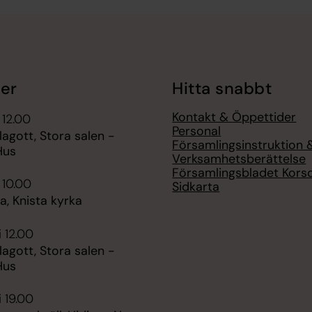
er
Hitta snabbt
Kontakt & Öppettider
 12.00
Personal
agott, Stora salen -
Församlingsinstruktion 
Hus
Verksamhetsberättelse
Församlingsbladet Kors
 10.00
Sidkarta
, Knista kyrka
i 12.00
agott, Stora salen -
Hus
i 19.00