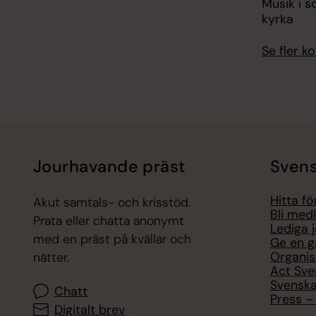
Musik i s
kyrka
Se fler 
Jourhavande präst
Svens
Hitta f
Akut samtals- och krisstöd.
Bli med
Prata eller chatta anonymt
Lediga 
med en präst på kvällar och
Ge en g
Organis
nätter.
Act Sve
Svenska
Chatt
Press – 
Digitalt brev