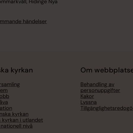
ommarkväll, Hidinge Nya
kommande händelser
ka kyrkan
Om webbplats
örsamling
Behandling av
lem
personuppgifter
jobb
Kakor
åva
Lyssna
ation
Tillgänglighetsredogö
nska kyrkan
 kyrkan i utlandet
nationell nivå