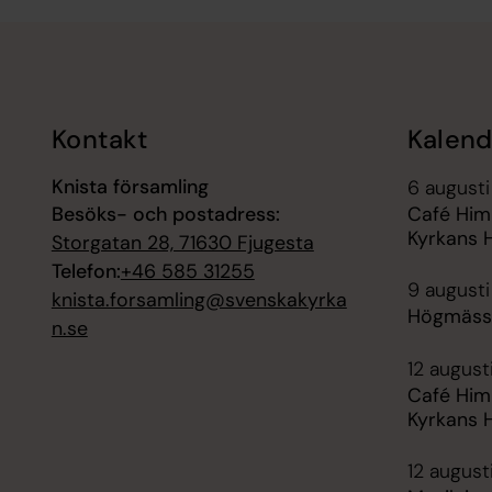
Tillbaka till toppen
Tillbaka till innehållet
Kontakt
Kalend
Knista församling
6 augusti
Besöks- och postadress:
Café Himl
Kyrkans 
Storgatan 28, 71630 Fjugesta
Telefon:
+46 585 31255
9 augusti
knista.forsamling@svenskakyrka
Högmässa
n.se
12 august
Café Himl
Kyrkans 
12 august