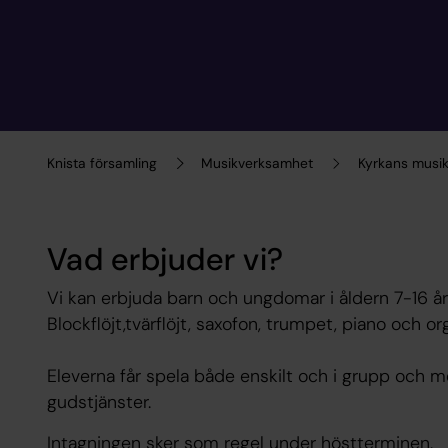
Knista församling
Musikverksamhet
Kyrkans musik
Vad erbjuder vi?
Vi kan erbjuda barn och ungdomar i åldern 7-16 år 
Blockflöjt,tvärflöjt, saxofon, trumpet, piano och org
Eleverna får spela både enskilt och i grupp och m
gudstjänster.
Intagningen sker som regel under höstterminen.