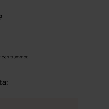
?
er och trummor.
ta: