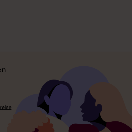
en
relse