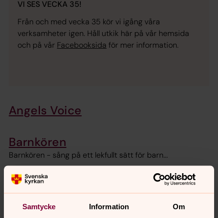
VI SES VECKA 35!
Från och med vecka 35 kör vi igång våra
verksamheter igen. Håll utkik här på vår hemsida
och på vår
Facebooksida
för mer information.
Angels Voice
Barnkören
Barnkören - sång på ett lekfullt sätt för barn...
Espresso
Samtycke
Information
Om
Knistakören