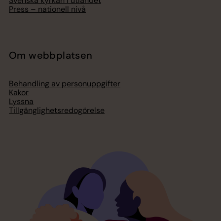
Svenska kyrkan i utlandet
Press – nationell nivå
Om webbplatsen
Behandling av personuppgifter
Kakor
Lyssna
Tillgänglighetsredogörelse