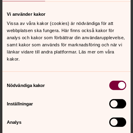
Vi använder kakor
Kyrkans musikskola
Vissa av våra kakor (cookies) är nödvändiga för att
Vi är stolta över att ha en musikskola som drivs av vår
webbplatsen ska fungera. Här finns också kakor för
församling.
analys och kakor som förbättrar din användarupplevelse,
samt kakor som används för marknadsföring och när vi
länkar vidare till andra plattformar. Läs mer om våra
kakor.
Senast ändrad 22 januari 2025
Synpunkter eller frågor på sidans
innehåll?
Samtyckesval
Nödvändiga kakor
knista.forsamling@svenskakyrkan.se
Dela
Inställningar
Analys
Tillbaka till toppen
Tillbaka till innehållet