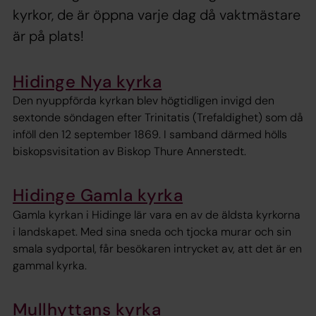
kyrkor, de är öppna varje dag då vaktmästare
är på plats!
Hidinge Nya kyrka
Den nyuppförda kyrkan blev högtidligen invigd den
sextonde söndagen efter Trinitatis (Trefaldighet) som då
inföll den 12 september 1869. I samband därmed hölls
biskopsvisitation av Biskop Thure Annerstedt.
Hidinge Gamla kyrka
Gamla kyrkan i Hidinge lär vara en av de äldsta kyrkorna
i landskapet. Med sina sneda och tjocka murar och sin
smala sydportal, får besökaren intrycket av, att det är en
gammal kyrka.
Mullhyttans kyrka