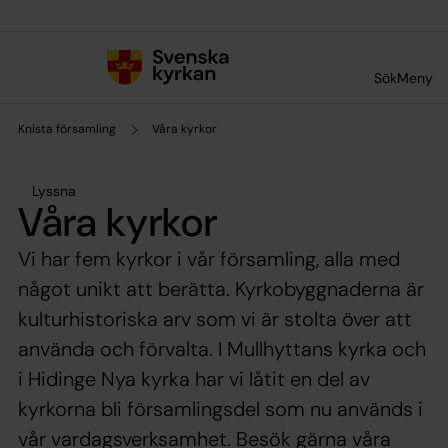
Till innehållet
Till undermeny
Sök
Meny
Knista församling
Våra kyrkor
Lyssna
Våra kyrkor
Vi har fem kyrkor i vår församling, alla med
något unikt att berätta. Kyrkobyggnaderna är
kulturhistoriska arv som vi är stolta över att
använda och förvalta. I Mullhyttans kyrka och
i Hidinge Nya kyrka har vi låtit en del av
kyrkorna bli församlingsdel som nu används i
vår vardagsverksamhet. Besök gärna våra