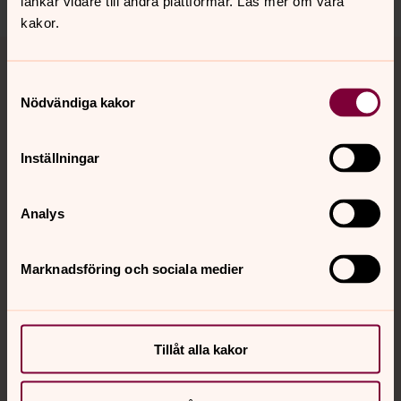
länkar vidare till andra plattformar. Läs mer om våra
kakor.
Tillbaka till toppen
Tillbaka till innehållet
Samtyckesval
Nödvändiga kakor
Kontakt
Inställningar
Kalender
Analys
Hitta snabbt
Marknadsföring och sociala medier
Sociala kanaler
Tillåt alla kakor