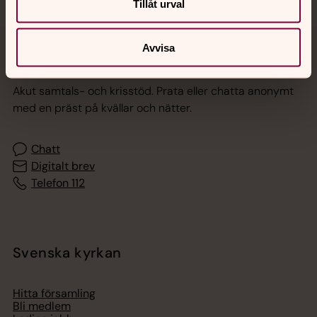
Tillåt urval
Avvisa
Jourhavande präst
Akut samtals- och krisstöd. Prata eller chatta anonymt
med en präst på kvällar och nätter.
Chatt
Digitalt brev
Telefon 112
Svenska kyrkan
Hitta församling
Bli medlem