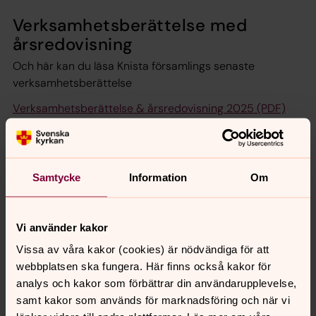
Verksamhetsberättelse med
årsredovisning
Och här kan du läsa Knista församlings senaste
verksamhetsberättelse
Verksamhetsberättelse & årsredovisning 2025 (PDF)
Samtycke
Information
Om
Senast ändrad 11 maj 2026
Synpunkter eller frågor på sidans
Vi använder kakor
innehåll?
Vissa av våra kakor (cookies) är nödvändiga för att
knista.forsamling@svenskakyrkan.se
webbplatsen ska fungera. Här finns också kakor för
Dela
analys och kakor som förbättrar din användarupplevelse,
samt kakor som används för marknadsföring och när vi