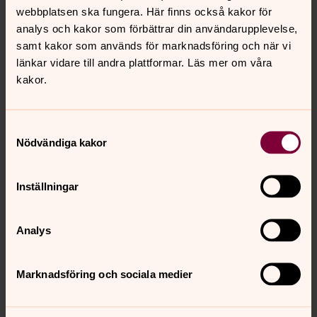
Fika i Parken - Året runt!
webbplatsen ska fungera. Här finns också kakor för
Gemenskap med fika och glädje. Öppet varje torsdag
analys och kakor som förbättrar din användarupplevelse,
för dig som vill samtala och byta erfarenheter med
samt kakor som används för marknadsföring och när vi
andra människor.
länkar vidare till andra plattformar. Läs mer om våra
kakor.
Bibelstudiegrupp
Bibeln, en bok eller kan det vara flera? Och vad handlar
Samtyckesval
det egentligen om?
Nödvändiga kakor
Paradiset - Öppen
Inställningar
Förskola/barnverksamhet
Är du föräldraledig? Ledig dag? Passar barnbarn?
Analys
Spelkyrka
Marknadsföring och sociala medier
Gillar du spel? Fika? Träffa kompisar?