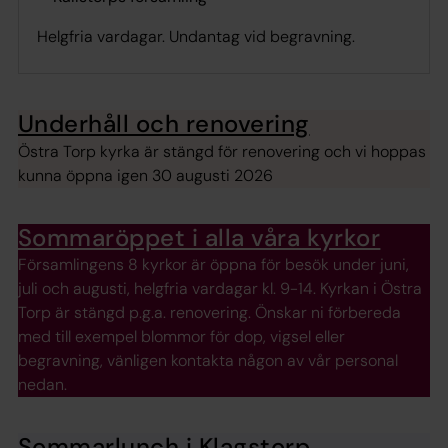
Helgfria vardagar. Undantag vid begravning.
Underhåll och renovering
Östra Torp kyrka är stängd för renovering och vi hoppas
kunna öppna igen 30 augusti 2026
Sommaröppet i alla våra kyrkor
Församlingens 8 kyrkor är öppna för besök under juni,
juli och augusti, helgfria vardagar kl. 9-14. Kyrkan i Östra
Torp är stängd p.g.a. renovering. Önskar ni förbereda
med till exempel blommor för dop, vigsel eller
begravning, vänligen kontakta någon av vår personal
nedan.
Sommarlunch i Klagstorp