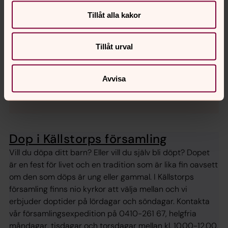
Tillåt alla kakor
För att se innehållet behöver du acceptera kakor
för marknadsföring.
Tillåt urval
Se videon på Vimeo i stället.
Avvisa
Ändra inställningar
Dop i Källstorps församling
Vill du döpa ditt barn? Eller vill du själv bli döpt? Dopet
är en fest för livet och en tradition som är lika fin oavsett
om den som döps är ung eller gammal. I Källstorps
församling finns nio kyrkor att välja mellan och vi
erbjuder doptider på lördagar och söndagar. Kontakta
vår församlingsexpedition på 0410-261 67, helgfria
måndagar, tisdagar och torsdagar mellan kl. 10.00-12.00.