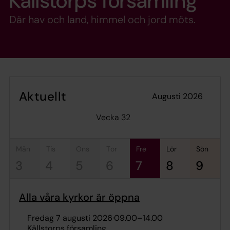
Källstorps församling
Där hav och land, himmel och jord möts.
Aktuellt
augusti 2026
Vecka 32
mån
tis
ons
tor
fre
lör
sön
3
4
5
6
7
8
9
Alla våra kyrkor är öppna
fredag 7 augusti 2026
·
09.00
–
14.00
Källstorps församling