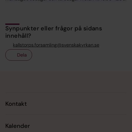
Synpunkter eller frågor på sidans
innehåll?
kallstorps.forsamling@svenskakyrkan.se
Dela
Tillbaka till toppen
Tillbaka till innehållet
Kontakt
Kalender