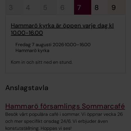
3
4
5
6
7
8
9
Hammarö kyrka är öppen varje dag kl
10.00-16.00
fredag 7 augusti 2026
·
10.00
–
16.00
Hammarö kyrka
Kom in och sitt ned en stund.
Anslagstavla
Hammarö församlings Sommarcafé
Besök vårt populära café i sommar. Vi öppnar vecka 26
och mer specifikt onsdag 24/6. Vi erbjuder även
konstutställning. Hoppas vi ses!