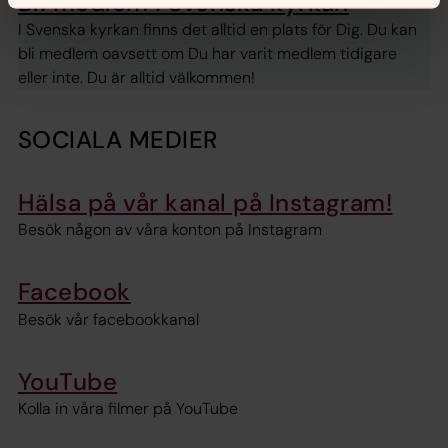
Bli medlem i Svenska kyrkan
I Svenska kyrkan finns det alltid en plats för Dig. Du kan
bli medlem oavsett om Du har varit medlem tidigare
eller inte. Du är alltid välkommen!
SOCIALA MEDIER
Hälsa på vår kanal på Instagram!
Besök någon av våra konton på Instagram
Facebook
Besök vår facebookkanal
YouTube
Kolla in våra filmer på YouTube