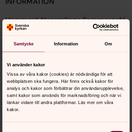
INFORMATION
Hammarö församlings Sommarcafé
Besök vårt populära café i sommar. Vi öppnar vecka 26
och mer specifikt onsdag 24/6. Vi erbjuder även
konstutställning. Hoppas vi ses!
Samtycke
Information
Om
Hammarö församling har tagit
Vi använder kakor
emot Regnbågsnyckeln
Vissa av våra kakor (cookies) är nödvändiga för att
Regnbågsnyckeln - för en mer inkluderande kyrka.
webbplatsen ska fungera. Här finns också kakor för
analys och kakor som förbättrar din användarupplevelse,
Samtala om bibeln
samt kakor som används för marknadsföring och när vi
länkar vidare till andra plattformar. Läs mer om våra
Onsdagar jämna veckor i Lövnäskyrkan
kakor.
(Equmeniakyrkan) med pastor Anders Bernspång
LIVETS STORA HÄNDELSER
Samtyckesval