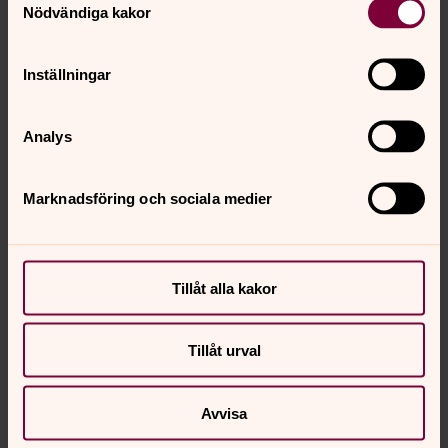
Nödvändiga kakor
Inställningar
För att se innehållet behöver du acceptera kakor
för marknadsföring.
Analys
Se videon på Vimeo i stället.
Marknadsföring och sociala medier
Ändra inställningar
Tillåt alla kakor
Vigsel, dop, konfirmation och
begravning
Tillåt urval
Livsglädje, utveckling, kärlek och sorg. Vi finns för dig i
alla skeden av livet.
Avvisa