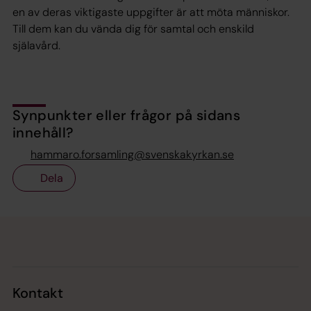
en av deras viktigaste uppgifter är att möta människor.
Till dem kan du vända dig för samtal och enskild
själavård.
Synpunkter eller frågor på sidans
innehåll?
hammaro.forsamling@svenskakyrkan.se
Dela
Tillbaka till toppen
Tillbaka till innehållet
Kontakt