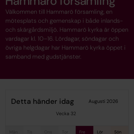
Hammarö församling
Välkommen till Hammarö församling, en
mötesplats och gemenskap i både inlands-
och skärgårdsmiljö. Hammarö kyrka är öppen
vardagar kl. 10–16. Lördagar, söndagar och
övriga helgdagar har Hammarö kyrka öppet i
samband med gudstjänster.
Detta händer idag
augusti 2026
Vecka 32
mån
tis
ons
tor
fre
lör
sön