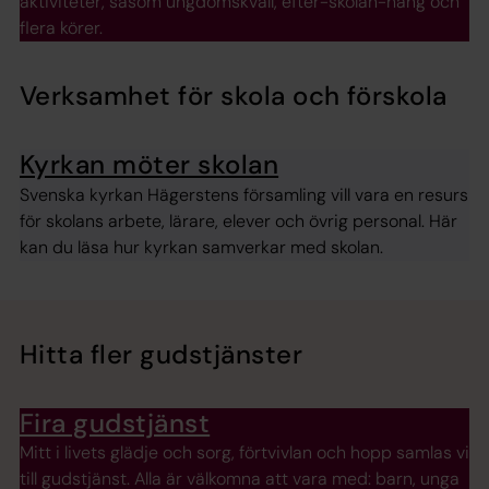
aktiviteter, såsom ungdomskväll, efter-skolan-häng och
flera körer.
Verksamhet för skola och förskola
Kyrkan möter skolan
Svenska kyrkan Hägerstens församling vill vara en resurs
för skolans arbete, lärare, elever och övrig personal. Här
kan du läsa hur kyrkan samverkar med skolan.
Hitta fler gudstjänster
Fira gudstjänst
Mitt i livets glädje och sorg, förtvivlan och hopp samlas vi
till gudstjänst. Alla är välkomna att vara med: barn, unga