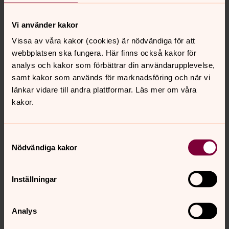
Välkommen till en gudstjänst för alla åldrar med barnen i
centrum. Här får barnen extra utrymme och bidrar på
Vi använder kakor
olika sätt i gudstjänsten. Barn- och ungdomskörerna
står ofta för musiken. Vid flera tillfällen är det mässa.
Vissa av våra kakor (cookies) är nödvändiga för att
webbplatsen ska fungera. Här finns också kakor för
analys och kakor som förbättrar din användarupplevelse,
Kyrkhelg med gudstjänst
samt kakor som används för marknadsföring och när vi
En helg i gemenskap för alla åldrar i Kvarterskyrkan på
länkar vidare till andra plattformar. Läs mer om våra
kajen. På lördagen förbereder vi söndagens gudstjänst.
kakor.
Vi sjunger, skapar och samtalar tillsammans. Och fikar
till självkostnadspris.
Samtyckesval
Nödvändiga kakor
Sommarsång i parken – öppen
förskola flyttar ut
Inställningar
I juni och augusti flyttar kyrkans öppna förskolor ut till
Hägerstens parker. Vi leker, fikar och har sångstund
tillsammans, kl. 09.30–11.30. Sångstunden börjar kl. 10.00.
Analys
Ta med egen filt. Avgiftsfritt. Ingen anmälan behövs!