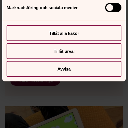
Marknadsföring och sociala medier
Om barn & familj i Svenska kyrkan
Hägerstens församling
Tillåt alla kakor
För att se innehållet behöver du acceptera kakor
Tillåt urval
för marknadsföring.
Se videon på YouTube i stället.
Avvisa
Ändra inställningar