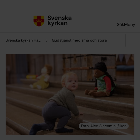
Till innehållet
Till undermeny
Sök
Meny
Svenska kyrkan Hägerstens församling
Gudstjänst med små och stora