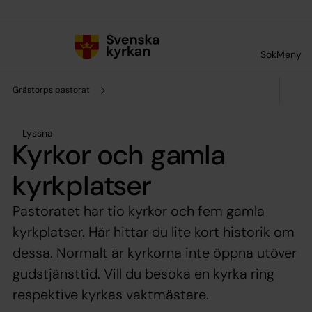
Till innehållet
Till undermeny
Sök
Meny
Grästorps pastorat
Lyssna
Kyrkor och gamla
kyrkplatser
Pastoratet har tio kyrkor och fem gamla
kyrkplatser. Här hittar du lite kort historik om
dessa. Normalt är kyrkorna inte öppna utöver
gudstjänsttid. Vill du besöka en kyrka ring
respektive kyrkas vaktmästare.