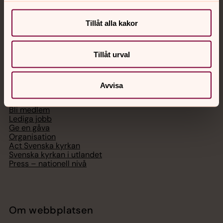
Digitalt brev
Telefon 112
Tillåt alla kakor
Tillåt urval
Svenska kyrkan
Avvisa
Hitta församling
Bli medlem
Lediga jobb
Ge en gåva
Organisation
Act Svenska kyrkan
Svenska kyrkan i utlandet
Press – nationell nivå
Om webbplatsen