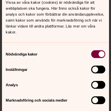
Vissa av våra kakor (cookies) är nödvändiga för att
Kalender
webbplatsen ska fungera. Här finns också kakor för
analys och kakor som förbättrar din användarupplevelse,
samt kakor som används för marknadsföring och när vi
Hitta snabbt
länkar vidare till andra plattformar. Läs mer om våra
kakor.
Sociala kanaler
Samtyckesval
Nödvändiga kakor
Inställningar
Jourhavande präst
Analys
Akut samtals- och krisstöd. Prata eller chatta anonymt
med en präst på kvällar och nätter.
Marknadsföring och sociala medier
Chatt