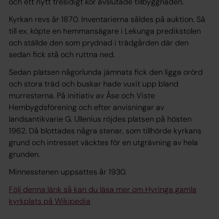
och ett nytt tresidigt kor avslutade tillbyggnaden.
Kyrkan revs år 1870. Inventarierna såldes på auktion. Så
till ex. köpte en hemmansägare i Lekunga predikstolen
och ställde den som prydnad i trädgården där den
sedan fick stå och ruttna ned.
Sedan platsen någorlunda jämnats fick den ligga orörd
och stora träd och buskar hade vuxit upp bland
murresterna. På initiativ av Åse och Viste
Hembygdsförening och efter anvisningar av
landsantikvarie G. Ullenius röjdes platsen på hösten
1962. Då blottades några stenar, som tillhörde kyrkans
grund och intresset väcktes för en utgrävning av hela
grunden.
Minnesstenen uppsattes år 1930.
Följ denna länk så kan du läsa mer om Hyringa gamla
kyrkplats på Wikipedia