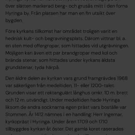
över slätten markerad berg- och grusås mitt i den forna
Hyringa by. Från platsen har man en fin utsikt över
bygden.
Före kyrkans tillkomst har området troligen varit en
hednisk kult- och begravningsplats. Därom vittnar bl. a.
en sten med offergropar, som hittades vid utgrävningen.
Möjligen kan även ett par brandgropar med kol och
brända stenar, som hittades under kyrkans äldsta
grundstenar, tyda härpå.
Den äldre delen av kyrkan vars grund framgrävdes 1968
var säkerligen från medeltiden, 11- eller 1200-talet.
Grunden visar ett rektangulärt långhus omkr. 10 m. brett
och 12 m. utvändigt. Under medeltiden hade Hyringa
liksom de andra socknarna egen präst vars boställe var
Stommen. År 1412 nämnes i en handling: Herr Ingemar,
kyrkopräst i Hyringa. Under åren 1709 och 1710
tillbyggdes kyrkan åt öster. Det gamla koret raserades