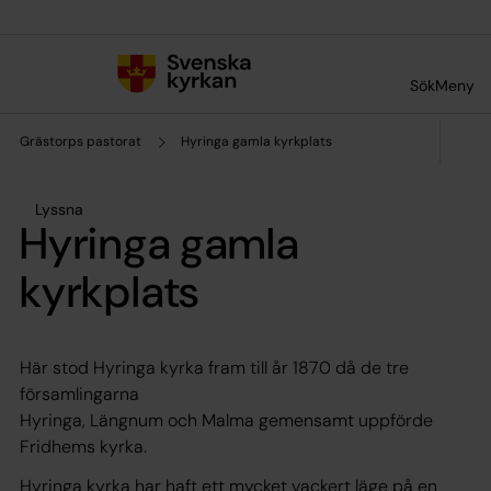
Till innehållet
Till undermeny
Sök
Meny
Grästorps pastorat
Hyringa gamla kyrkplats
Lyssna
Hyringa gamla
kyrkplats
Här stod Hyringa kyrka fram till år 1870 då de tre
församlingarna
Hyringa, Längnum och Malma gemensamt uppförde
Fridhems kyrka.
Hyringa kyrka har haft ett mycket vackert läge på en