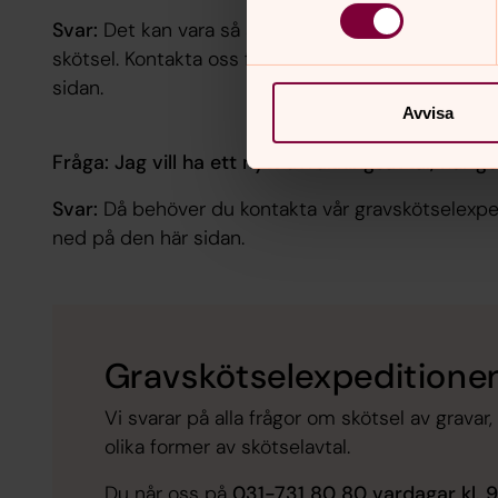
Svar:
Det kan vara så att pengarna som återstår i
skötsel. Kontakta oss för mer information, kontakt
sidan.
Avvisa
Fråga: Jag vill ha ett nytt avräkningsavtal, hur g
Svar:
Då behöver du kontakta vår gravskötselexped
ned på den här sidan.
Gravskötselexpeditione
Vi svarar på alla frågor om skötsel av grava
olika former av skötselavtal.
Du når oss på
031-731 80 80
vardagar kl. 