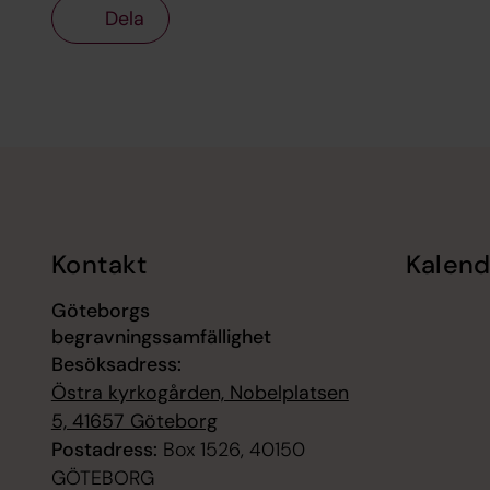
Dela
Tillbaka till toppen
Tillbaka till innehållet
Kontakt
Kalend
Göteborgs
begravningssamfällighet
Besöksadress:
Östra kyrkogården, Nobelplatsen
5, 41657 Göteborg
Postadress:
Box 1526, 40150
GÖTEBORG