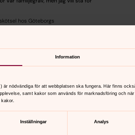
 vår familjegrav, men jag vill stå för
vskötsel hos Göteborgs
 eller oenigheter ska uppstå. Om du vill
vrättsinnehavaren på egen hand.
Information
tura via din internetbank med det e-
. Du behöver ändå betala den aktuella
) är nödvändiga för att webbplatsen ska fungera. Här finns ocks
lektroniskt till din dator eller mobil.
pplevelse, samt kakor som används för marknadsföring och när vi
 kakor.
Inställningar
Analys
kostnaden för skötseln för flera år,