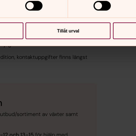
nte täcker hela kostnaden för årets
uppgifter finns längst ned på den här
Tillåt urval
ör jag?
ition, kontaktuppgifter finns längst
n
r, utbud/sortiment av växter samt
9-12 och 13-15
för hjälp med