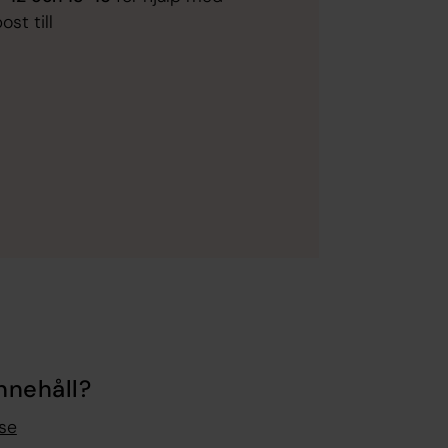
st till
nnehåll?
se