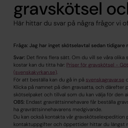
gravskötsel oc
Här hittar du svar på några frågor vi o
Fråga: Jag har inget skötselavtal sedan tidigare m
Svar:
Det finns flera sätt. Om du vill se våra olika
kostar kan du titta här:
Priser för gravskötsel - G
(svenskakyrkan.se)
.
För att beställa kan du gå in på
svenskagravar.se
o
Klicka på namnet på den gravsatta, och därefter 
skötselpaket och tillval som du kan välja för den a
OBS:
Endast gravrättsinnehavare får beställa gravsk
ha gravrättsinnehavarens medgivande.
Du kan också kontakta vår gravskötselexpedition på
kontaktuppgifter och öppettider hittar du längst 