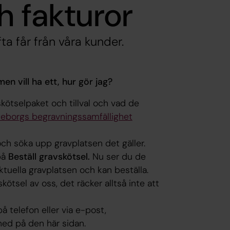
h fakturor
fta får från våra kunder.
en vill ha ett, hur gör jag?
 skötselpaket och tillval och vad de
öteborgs begravningssamfällighet
ch söka upp gravplatsen det gäller.
på
Beställ gravskötsel.
Nu ser du de
ktuella gravplatsen och kan beställa.
ötsel av oss, det räcker alltså inte att
 telefon eller via e-post,
ned på den här sidan.