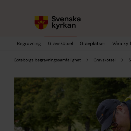
Till innehållet
Till undermeny
Begravning
Gravskötsel
Gravplatser
Våra kyr
Göteborgs begravningssamfällighet
Gravskötsel
S