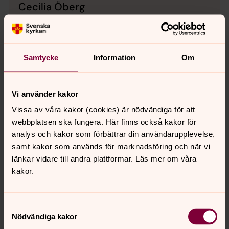
Cecilia Öberg
Präst, Östra Tollstad, Vifolka, Folkungabygdens
pastorat
Direkt:
0142-554 35
Samtycke
Information
Om
cecilia.oberg@svenskakyrkan.se
E-post:
Vi använder kakor
Vissa av våra kakor (cookies) är nödvändiga för att
webbplatsen ska fungera. Här finns också kakor för
analys och kakor som förbättrar din användarupplevelse,
samt kakor som används för marknadsföring och när vi
länkar vidare till andra plattformar. Läs mer om våra
kakor.
Samtyckesval
Nödvändiga kakor