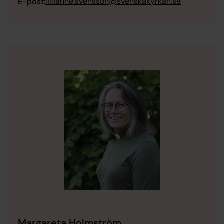
lillianne.svensson@svenskakyrkan.se
E-post:
Margareta Holmström