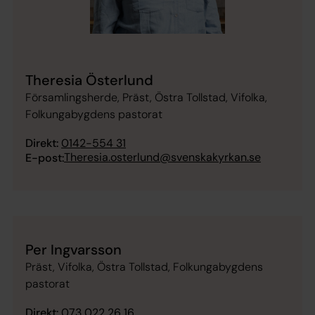
Theresia Österlund
Församlingsherde, Präst, Östra Tollstad, Vifolka,
Folkungabygdens pastorat
Direkt:
0142-554 31
Theresia.osterlund@svenskakyrkan.se
E-post:
Per Ingvarsson
Präst, Vifolka, Östra Tollstad, Folkungabygdens
pastorat
Direkt:
073 022 26 16