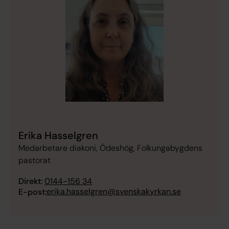
Erika Hasselgren
Medarbetare diakoni, Ödeshög, Folkungabygdens
pastorat
Direkt:
0144-156 34
erika.hasselgren@svenskakyrkan.se
E-post: