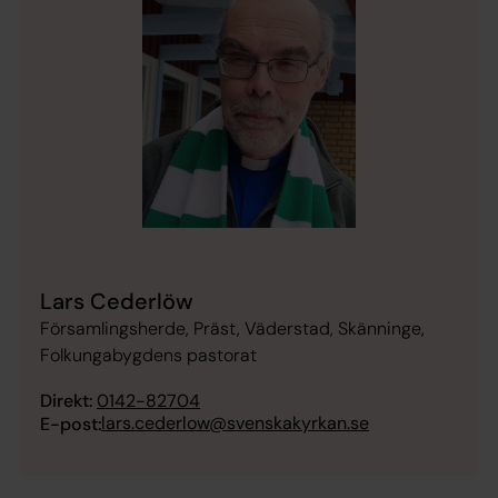
Lars Cederlöw
Församlingsherde, Präst, Väderstad, Skänninge,
Folkungabygdens pastorat
Direkt:
0142-82704
lars.cederlow@svenskakyrkan.se
E-post: