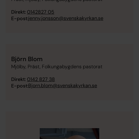
Direkt:
0142827 05
jenny.jonsson@svenskakyrkan.se
E-post:
Björn Blom
Mjölby, Präst, Folkungabygdens pastorat
Direkt:
0142 827 38
Bjorn.blom@svenskakyrkan.se
E-post: