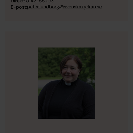
Direkt:
0142-55203
peter.lundborg@svenskakyrkan.se
E-post: