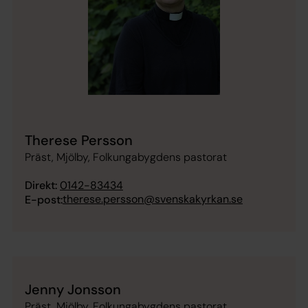
Therese Persson
Präst, Mjölby, Folkungabygdens pastorat
Direkt:
0142-83434
therese.persson@svenskakyrkan.se
E-post:
Jenny Jonsson
Präst, Mjölby, Folkungabygdens pastorat