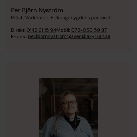
Per Björn Nyström
Präst, Väderstad, Folkungabygdens pastorat
Direkt:
0142 61 15 94
Mobil:
072-050 59 87
per.bjornnystrom@svenskakyrkan.se
E-post: