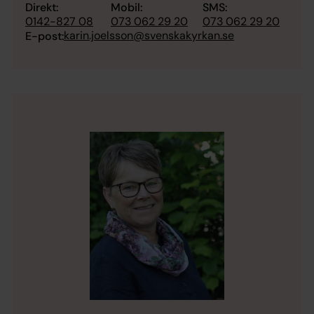
Direkt:
Mobil:
SMS:
0142-827 08
073 062 29 20
073 062 29 20
karin.joelsson@svenskakyrkan.se
E-post: