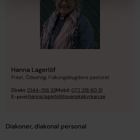
Hanna Lagerlöf
Präst, Ödeshög, Folkungabygdens pastorat
Direkt:
0144-156 33
Mobil:
072 218 60 31
hanna.lagerlof@svenskakyrkan.se
E-post:
Diakoner, diakonal personal