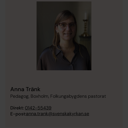
Anna Tränk
Pedagog, Boxholm, Folkungabygdens pastorat
Direkt:
0142-55439
anna.trank@svenskakyrkan.se
E-post: