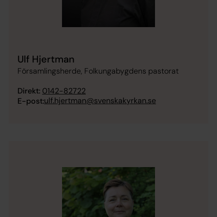
Ulf Hjertman
Församlingsherde, Folkungabygdens pastorat
Direkt:
0142-82722
ulf.hjertman@svenskakyrkan.se
E-post: