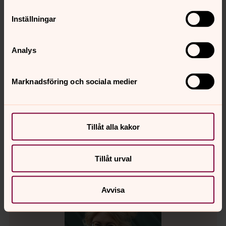
Inställningar
Analys
Lars Hillås
Församlingsherde, Ödeshög, Folkungabygdens
Marknadsföring och sociala medier
pastorat
Direkt:
0144-156 30
Mobil:
076 492 84 03
Lars.Hillas@svenskakyrkan.se
E-post:
Tillåt alla kakor
Tillåt urval
Avvisa