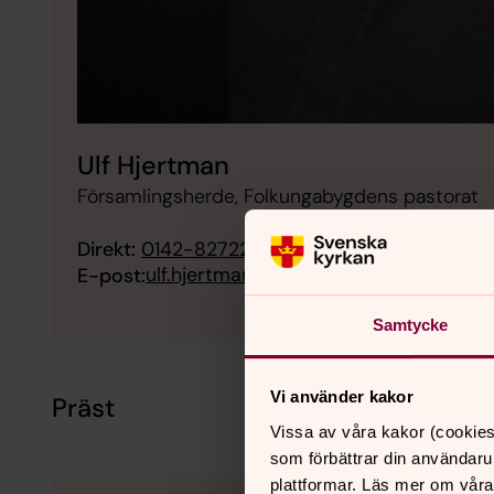
Ulf Hjertman
Församlingsherde, Folkungabygdens pastorat
Direkt:
0142-82722
ulf.hjertman@svenskakyrkan.se
E-post:
Samtycke
Vi använder kakor
Präst
Vissa av våra kakor (cookies
som förbättrar din användaru
plattformar. Läs mer om våra