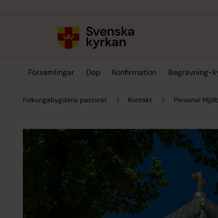
Till innehållet
Till undermeny
Församlingar
Dop
Konfirmation
Begravning-k
Folkungabygdens pastorat
Kontakt
Personal Mjöl