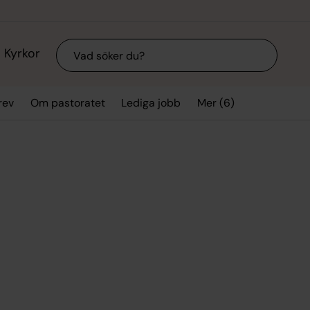
Sök
Kyrkor
Mer (6)
rev
Om pastoratet
Lediga jobb