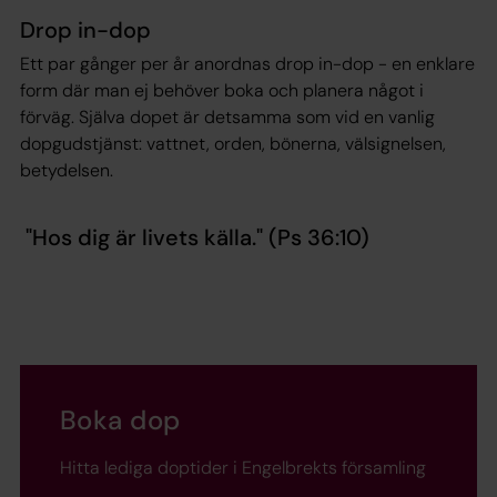
Drop in-dop
Ett par gånger per år anordnas drop in-dop - en enklare
form där man ej behöver boka och planera något i
förväg. Själva dopet är detsamma som vid en vanlig
dopgudstjänst: vattnet, orden, bönerna, välsignelsen,
betydelsen.
"Hos dig är livets källa." (Ps 36:10)
Boka dop
Hitta lediga doptider i Engelbrekts församling