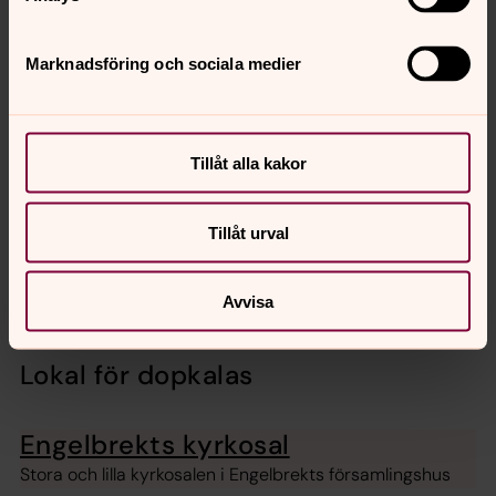
DOPET?
Marknadsföring och sociala medier
HUR GÅR EN DOPGUDSTJÄNST TILL?
Tillåt alla kakor
Låna dopklänning
Engelbrekts församling har fem dopklänningar att låna.
Tillåt urval
Musik vid dop, vigsel och
begravning
Avvisa
Lokal för dopkalas
Engelbrekts kyrkosal
Stora och lilla kyrkosalen i Engelbrekts församlingshus