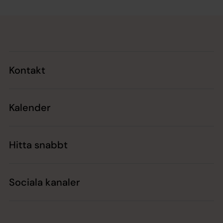
Tillbaka till toppen
Tillbaka till innehållet
Kontakt
Kalender
Hitta snabbt
Sociala kanaler