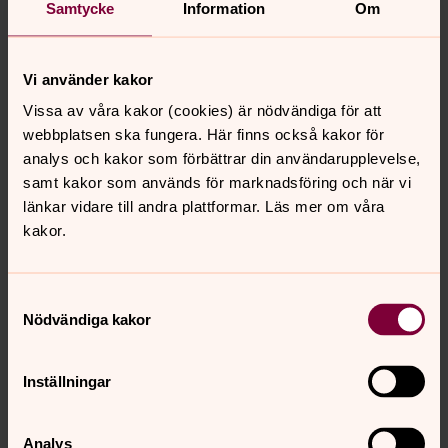
Samtycke
Information
Om
FINNS DET NÅGOT UNDER SJÄLVA
DOPGUDSTJÄNSTEN SOM FAMILJ, SLÄKT
ELLER VÄNNER KAN HJÄLPA TILL MED?
Vi använder kakor
Vissa av våra kakor (cookies) är nödvändiga för att
webbplatsen ska fungera. Här finns också kakor för
DOPFADDRAR?
analys och kakor som förbättrar din användarupplevelse,
samt kakor som används för marknadsföring och när vi
HUR LÅNG TID TAR ETT DOP?
länkar vidare till andra plattformar. Läs mer om våra
kakor.
HUR GAMMALT SKA BARNET VARA VID
DOPET?
Samtyckesval
Nödvändiga kakor
VAD GÖR VI OM BARNET BÖRJAR SKRIKA
UNDER DOPET?
Inställningar
VAD SKA BARNET HA PÅ SIG UNDER
Analys