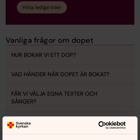
Hitta lediga tider
Vanliga frågor om dopet
HUR BOKAR VI ETT DOP?
VAD HÄNDER NÄR DOPET ÄR BOKAT?
FÅR VI VÄLJA EGNA TEXTER OCH
SÅNGER?
VILKA PSALMER OCH SÅNGER KAN PASSA
TILL ETT DOP?