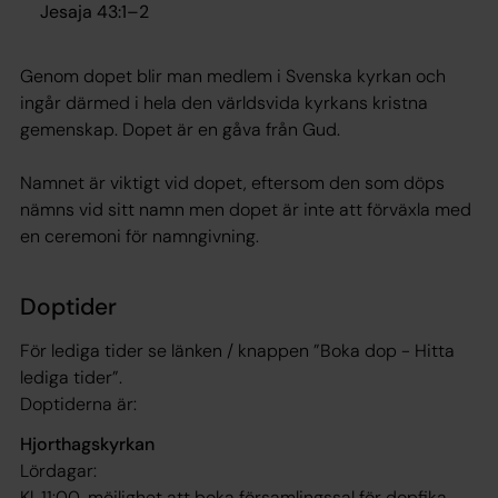
Jesaja 43:1–2
Genom dopet blir man medlem i Svenska kyrkan och
ingår därmed i hela den världsvida kyrkans kristna
gemenskap. Dopet är en gåva från Gud.
Namnet är viktigt vid dopet, eftersom den som döps
nämns vid sitt namn men dopet är inte att förväxla med
en ceremoni för namngivning.
Doptider
För lediga tider se länken / knappen ”Boka dop - Hitta
lediga tider”.
Doptiderna är:
Hjorthagskyrkan
Lördagar:
Kl. 11:00, möjlighet att boka församlingssal för dopfika.