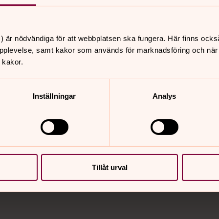
 är i markplan. Tisdag – söndag 13:00–16:00 Måndag stä
) är nödvändiga för att webbplatsen ska fungera. Här finns ocks
pplevelse, samt kakor som används för marknadsföring och när vi
 kakor.
Inställningar
Analys
Tillåt urval