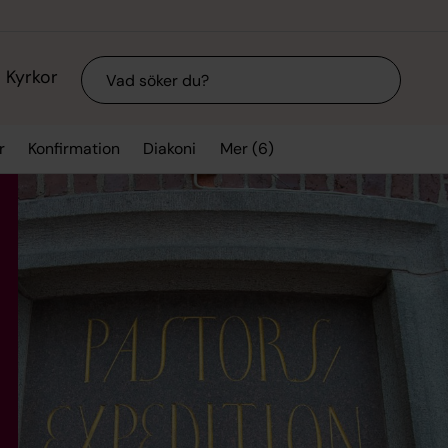
Sök
Kyrkor
Mer (6)
r
Konfirmation
Diakoni