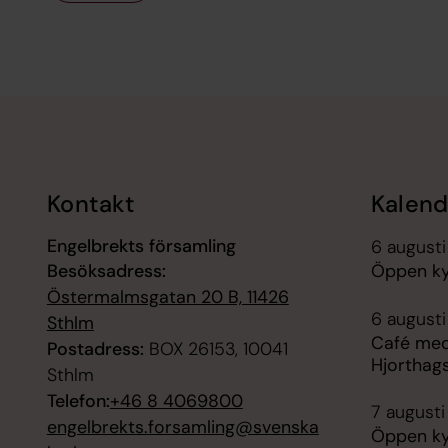
Tillbaka till toppen
Tillbaka till innehållet
Kontakt
Kalend
Engelbrekts församling
6 augusti
Besöksadress:
Öppen ky
Östermalmsgatan 20 B, 11426
6 augusti
Sthlm
Café med
Postadress:
BOX 26153, 10041
Hjorthag
Sthlm
Telefon:
+46 8 4069800
7 augusti
engelbrekts.forsamling@svenska
Öppen ky