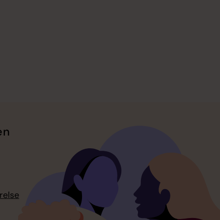
en
relse