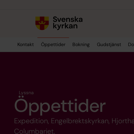
Till innehållet
Till undermeny
Kontakt
Öppettider
Bokning
Gudstjänst
Do
Lyssna
Öppettider
Expedition, Engelbrektskyrkan, Hjorth
Columbariet.