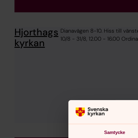
Hjorthags
Dianavägen 8-10. Hiss till vän
10/8 - 31/8, 12.00 - 16.00 Ordi
kyrkan
Samtycke