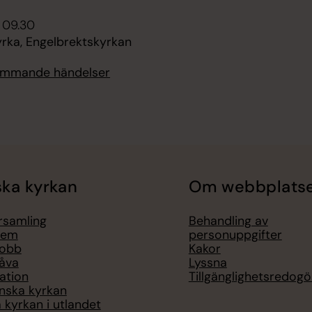
 09.30
rka, Engelbrektskyrkan
kommande händelser
ka kyrkan
Om webbplats
örsamling
Behandling av
lem
personuppgifter
jobb
Kakor
åva
Lyssna
ation
Tillgänglighetsredogö
nska kyrkan
 kyrkan i utlandet