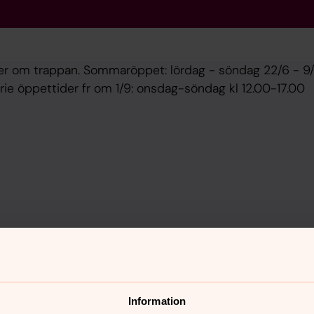
ster om trappan. Sommaröppet: lördag - söndag 22/6 - 9
narie öppettider fr om 1/9: onsdag-söndag kl 12.00-17.00
Information