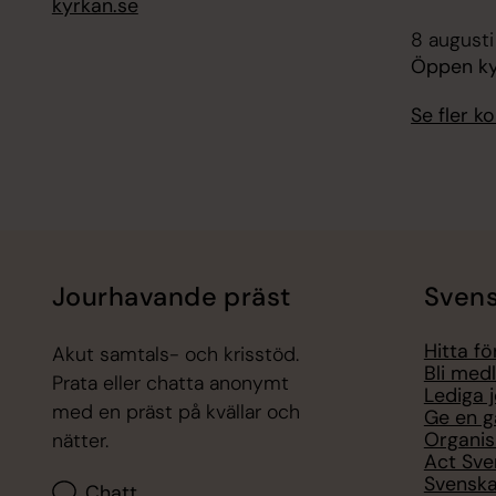
kyrkan.se
8 augusti
Öppen ky
Se fler 
Jourhavande präst
Svens
Hitta f
Akut samtals- och krisstöd.
Bli med
Prata eller chatta anonymt
Lediga 
med en präst på kvällar och
Ge en g
Organis
nätter.
Act Sve
Svenska
Chatt