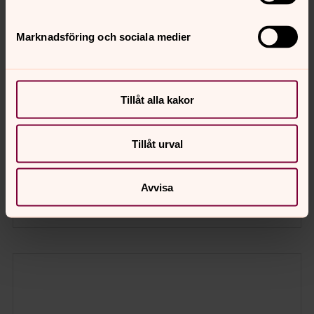
söndag 9 augusti 2026
·
14.00
–
15.00
Hjorthagskyrkan
Marknadsföring och sociala medier
Varje söndag i augusti är caféet öppet en timme
innan sommargudstjänsten. Varmt välkommen!
Tillåt alla kakor
Sommargudstjänst
Tillåt urval
söndag 9 augusti 2026
·
15.00
–
16.00
Hjorthagskyrkan
Präst Gunnar Stålklint Suárez
Avvisa
Musiker Kerstin Alling