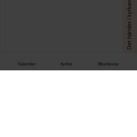
Kalender
Kyrkor
Bibeltexter