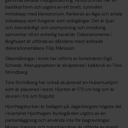
genomarbetade miljögestaltning. Kyrkorummet har en
basilikal form och utgörs av ett brett, tunnvälvt
mittskepp med klerestorium, flankerat av låga och smala
sidoskepp som fungerar som sidogångar. Det är ljust
och överskådligt och utsmyckning och inredning
samverkar till en enhetlig karaktär. Dekorationerna i
långhuset är utförda av dåtidens mest anlitade
dekorationsmålare, Filip Månsson.
Glasmålningar i koret har utförts av konstnären Eigil
Schwab. Altaruppsatsen är skulpterad i kalkbruk av Tore
Strindberg.
Tore Strindberg har också skulpterat en Hubertushjort
som är placerad i koret. Hjorten är 173 cm hög och är
skuren i trä och förgylld.
Hjorthagskyrkan är belägen på Jägarbergets högsta del
i kvarteret Hjorthagen. Kyrkogården utgörs av en
parkanläggning och används inte för begravningar.
Muren, trappor och trappbarriärer är utförda av granit.