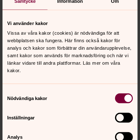
Samtycke
Information
Om
Bild 
Vi använder kakor
Vissa av våra kakor (cookies) är nödvändiga för att
Öppna bildspel
webbplatsen ska fungera. Här finns också kakor för
analys och kakor som förbättrar din användarupplevelse,
samt kakor som används för marknadsföring och när vi
länkar vidare till andra plattformar. Läs mer om våra
Händer i Hjorthagens kyrka:
kakor.
Vecka 32
augusti 2026
Samtyckesval
Nödvändiga kakor
mån
tis
ons
tor
fre
lör
sön
3
4
5
6
7
8
9
Inställningar
Sommarcafé Hjorthagen
Analys