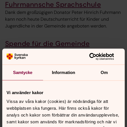
Fuhrmannsche Sprachschule
Dank dem großzügigen Donator Peter Hinrich Fuhrmann
kann noch heute Deutschunterricht für Kinder und
Jugendliche in der Gemeinde angeboten werden.
Spende für die Gemeinde
Wir freuen uns, wenn du die Gemeindearbeit mit deiner
Spende unterstützen möchtest. Einzahlen kannst du sie
auf unser schwedisches oder deutsches Konto oder
auch über Swish.
Samtycke
Information
Om
Valresultat
Vi använder kakor
Slutgiltigt valresultat från kyrkovalet 2025, valresultat
Vissa av våra kakor (cookies) är nödvändiga för att
från tidigare kyrkoval, information om vad som händer
webbplatsen ska fungera. Här finns också kakor för
efter kyrkovalet och mandatfördelningen.
analys och kakor som förbättrar din användarupplevelse,
samt kakor som används för marknadsföring och när vi