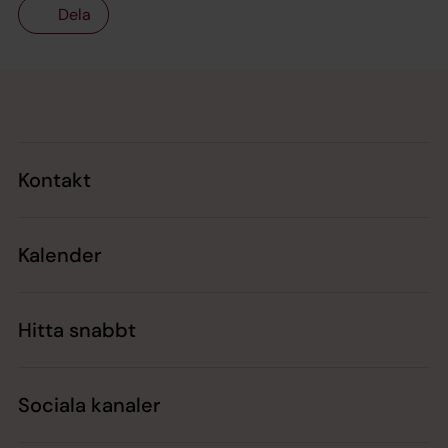
Dela
Tillbaka till toppen
Tillbaka till innehållet
Kontakt
Kalender
Hitta snabbt
Sociala kanaler