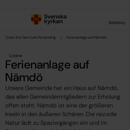
Till innehållet
Till undermeny
Sök
Meny
Tyska S:ta Gertruds församling
Ferienanlage auf Nämdö
Lyssna
Ferienanlage auf
Nämdö
Unsere Gemeinde hat ein Haus auf Nämdö,
das allen Gemeindemitgliedern zur Erholung
offen steht. Nämdö ist eine der größeren
Inseln in den äußeren Schären. Die reizvolle
Natur lädt zu Spaziergängen ein und im