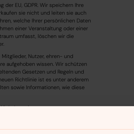
g der EU, GDPR. Wir speichern Ihre
aufen sie nicht und leiten sie auch
ahren, welche Ihrer persönlichen Daten
ahmen einer Veranstaltung oder einer
traum umfasst, löschen wir die
r.
e Mitglieder, Nutzer, ehren- und
äre aufgehoben wissen. Wir schützen
geltenden Gesetzen und Regeln und
neuen Richtlinie ist es unter anderem
ten sowie Informationen, wie diese
Wir haben eine
@svenskakyrkan.se