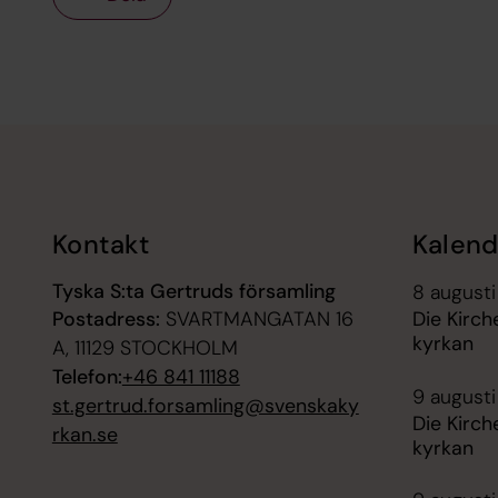
Tillbaka till toppen
Tillbaka till innehållet
Kontakt
Kalend
Tyska S:ta Gertruds församling
8 augusti
Postadress:
SVARTMANGATAN 16
Die Kirch
kyrkan
A, 11129 STOCKHOLM
Telefon:
+46 841 11188
9 augusti
st.gertrud.forsamling@svenskaky
Die Kirch
rkan.se
kyrkan