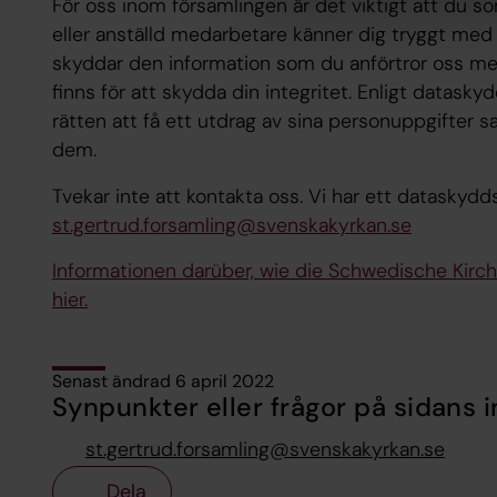
För oss inom församlingen är det viktigt att du s
eller anställd medarbetare känner dig tryggt med 
skyddar den information som du anförtror oss med
finns för att skydda din integritet. Enligt datask
rätten att få ett utdrag av sina personuppgifter 
dem.
Tvekar inte att kontakta oss. Vi har ett dataskydd
st.gertrud.forsamling@svenskakyrkan.se
Informationen darüber, wie die Schwedische Kirch
hier.
Senast ändrad 6 april 2022
Synpunkter eller frågor på sidans i
st.gertrud.forsamling@svenskakyrkan.se
Dela