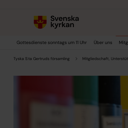
Till innehållet
Till undermeny
Gottesdienste sonntags um 11 Uhr
Über uns
Mitg
Tyska S:ta Gertruds församling
Mitgliedschaft, Unterst