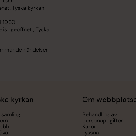
 11.00
enst, Tyska kyrkan
i 10.30
e ist geöffnet., Tyska
kommande händelser
ka kyrkan
Om webbplats
örsamling
Behandling av
lem
personuppgifter
jobb
Kakor
åva
Lyssna