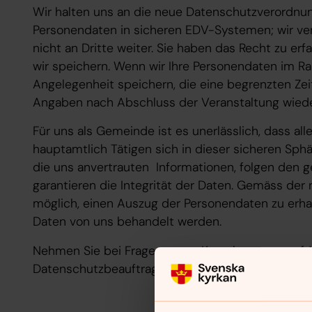
Wir halten uns an die neue Datenschutzverordnun
Personendaten in sicheren EDV-Systemen; wir verk
nicht an Dritte weiter. Sie haben das Recht zu erf
wir speichern. Wenn wir Ihre Personendaten im R
Angelegenheit speichern, die eine begrenzten Zei
Angaben nach Abschluss der Veranstaltung wiede
Für uns als Gemeinde ist es unerlässlich, dass all
hauptamtlich Tätigen sich in dieser sicheren Sph
die uns anvertrauten Informationen, folgen den 
garantieren die Integrität der Daten. Gemäss der 
möglich, einen Auszug der Personendaten zu erhal
Daten von uns behandelt werden.
Nehmen Sie bei Fragen gerne Kontakt zu uns auf. 
Datenschutzbeauftragte:
st.gertruds.forsamling