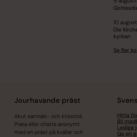
9 augusti
Gottesdi
10 august
Die Kirch
kyrkan
Se fler 
Jourhavande präst
Svens
Hitta f
Akut samtals- och krisstöd.
Bli med
Prata eller chatta anonymt
Lediga 
med en präst på kvällar och
Ge en g