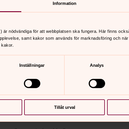
pgiftsbehandling
Information
ordningen.
otection Regulation – förtydligas och
) är nödvändiga för att webbplatsen ska fungera. Här finns ocks
ch skyldigheter och de registrerades
pplevelse, samt kakor som används för marknadsföring och när vi
 kakor.
r dataskyddsförordningen, för
av vår identitet som kyrka. Vi vårdar
Inställningar
Analys
fter på ett tryggt och säkert sätt.
lagrar dina personuppgifter i skyddade
nte.
m vi lagrar.
Tillåt urval
het eller ett ärende som pågår en
samheten eller ärendet upphör.