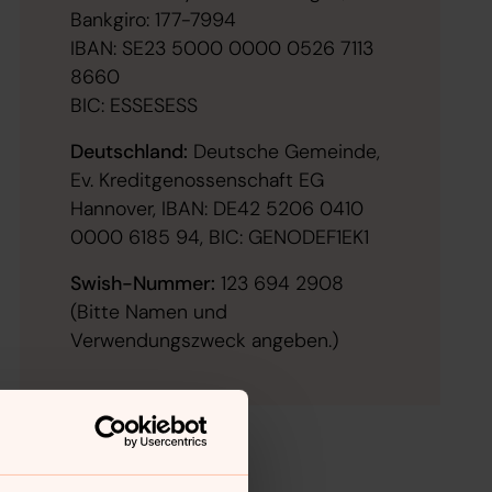
Bankgiro: 177-7994
IBAN: SE23 5000 0000 0526 7113
8660
BIC: ESSESESS
Deutschland:
Deutsche Gemeinde,
Ev. Kreditgenossenschaft EG
Hannover, IBAN: DE42 5206 0410
0000 6185 94, BIC: GENODEF1EK1
Swish-Nummer:
123 694 2908
(Bitte Namen und
Verwendungszweck angeben.)