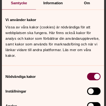
Samtycke
Information
Om
Tillbaka till toppen
Tillbaka till innehållet
Vi använder kakor
Vissa av våra kakor (cookies) är nödvändiga för att
webbplatsen ska fungera. Här finns också kakor för
Kontakt
analys och kakor som förbättrar din användarupplevelse,
samt kakor som används för marknadsföring och när vi
länkar vidare till andra plattformar. Läs mer om våra
Kalender
kakor.
Hitta snabbt
Samtyckesval
Nödvändiga kakor
Sociala kanaler
Inställningar
Analys