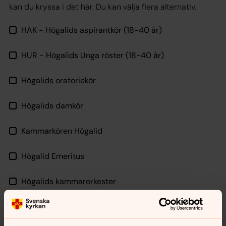
kan du kryssa i det här. Du kan välja flera alternativ.
HAK - Högalids aspirantkör (18-40 år)
HUR - Högalids Unga röster (18-40 år)
Högalids oratoriekör
Högalids damkör
Kammarkören Högalid
Högalid Emeritus
Högalids kammarorkester
Skicka