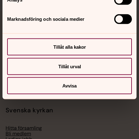
Marknadsföring och sociala medier
Jourhavande präst
Akut samtals- och krisstöd. Prata eller chatta anonymt
med en präst på kvällar och nätter.
Tillåt alla kakor
Chatt
Tillåt urval
Digitalt brev
Telefon 112
Avvisa
Svenska kyrkan
Hitta församling
Bli medlem