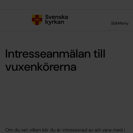
Till innehållet
Till undermeny
Sök
Meny
Intresseanmälan till
vuxenkörerna
Om du vet vilken kör du är intresserad av att vara med i