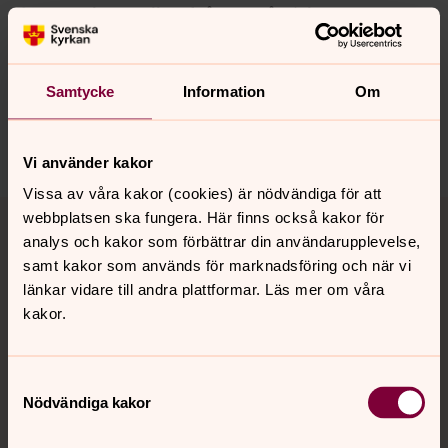
Synpunkter eller frågor på sidans
innehåll?
hogalid.forsamling@svenskakyrkan.se
Samtycke
Information
Om
Dela
Vi använder kakor
Vissa av våra kakor (cookies) är nödvändiga för att
Tillbaka till toppen
Tillbaka till innehållet
webbplatsen ska fungera. Här finns också kakor för
analys och kakor som förbättrar din användarupplevelse,
samt kakor som används för marknadsföring och när vi
länkar vidare till andra plattformar. Läs mer om våra
Kontakt
kakor.
Kalender
Samtyckesval
Nödvändiga kakor