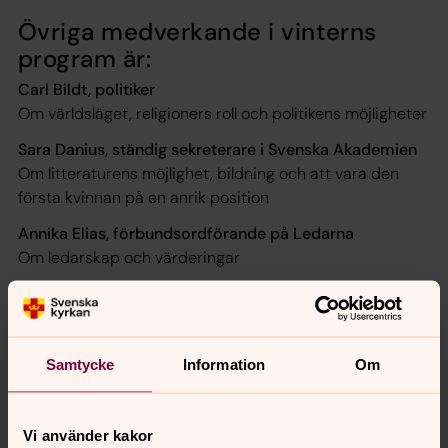
Övriga medverkande i vinterns
program är:
Carl Bildt, politiker
Om världsläget, religioners roll och politikens möjligheter
Sara Danius, ständig sekreterare i Svenska Akademien
Om litteraturens möjlighet, bildning och att vara den
första kvinnan på en anrik position
Annika Elias, förbundsordförande på Ledarna
Om ledarskap och värderingar
Jan Eliasson, diplomat
Om solidaritet, globalisering och världssamfundets
möjligheter och utmaningar
Samtycke
Information
Om
Niklas Orrenius, journalist och författare
Om nationalism, årets ord 2016 och journalister som
jordens salt
Vi använder kakor