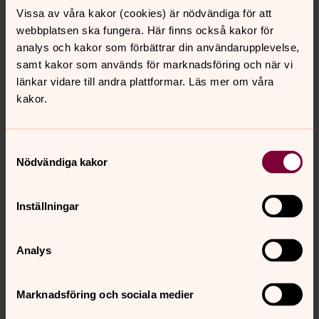
Agneta Pleijel, författare
Vissa av våra kakor (cookies) är nödvändiga för att
Om skrivande, kultur och kristen tro
webbplatsen ska fungera. Här finns också kakor för
analys och kakor som förbättrar din användarupplevelse,
Lotta Schelin, fotbollsspelare
samt kakor som används för marknadsföring och när vi
Om prestationer, att locka fram det bästa hos varje
länkar vidare till andra plattformar. Läs mer om våra
individ och sträva mot ett gemensamt mål, men också
kakor.
om hennes engagemang för en rättvisare värld
Dessutom släpps ett avsnitt från Bokmässan i Göteborg
i höstas. Där sändes en podcast live då ärkebiskop Antje
Samtyckesval
Nödvändiga kakor
samtalade med journalisten Emanuel Karlsten om
sociala medier, näthat, kyrka och samhälle.
Inställningar
Nya avsnitt i ärkebiskopens
podcast
Analys
Nu släpps vinterns första avsnitt av ärkebiskop Antje
Jackeléns podcast Prata till punkt med ärkebiskopen.
Marknadsföring och sociala medier
Först ut är Emma Persson, advokat i asylrätt och
brottsmål i ett samtal om flyktingsituationen i världen,