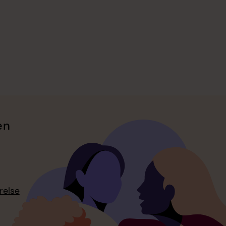
en
relse