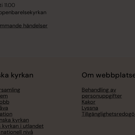
i 11.00
ppenbarelsekyrkan
kommande händelser
ka kyrkan
Om webbplats
örsamling
Behandling av
lem
personuppgifter
jobb
Kakor
åva
Lyssna
ation
Tillgänglighetsredogö
nska kyrkan
 kyrkan i utlandet
nationell nivå