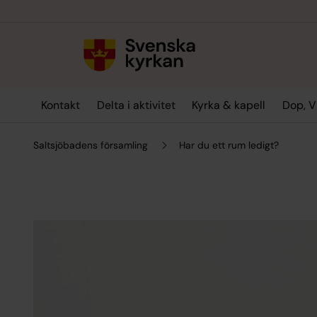
Till innehållet
Till undermeny
Kontakt
Delta i aktivitet
Kyrka & kapell
Dop, V
Saltsjöbadens församling
Har du ett rum ledigt?