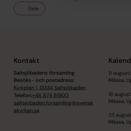
Dela
Tillbaka till toppen
Tillbaka till innehållet
Kontakt
Kalend
Saltsjöbadens församling
9 augusti
Besöks- och postadress:
Mässa, U
Kyrkplan 1, 13334 Saltsjöbaden
16 augusti
Telefon:
+46 874 81900
Mässa, U
saltsjobaden.forsamling@svensk
akyrkan.se
23 august
Mässa, U