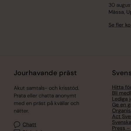
30 august
Mässa, U
Se fler 
Jourhavande präst
Svens
Hitta f
Akut samtals- och krisstöd.
Bli med
Prata eller chatta anonymt
Lediga 
med en präst på kvällar och
Ge en g
Organis
nätter.
Act Sve
Svenska
Chatt
Press – 