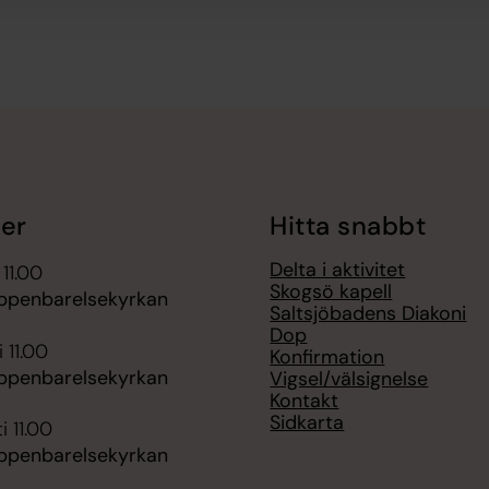
er
Hitta snabbt
Delta i aktivitet
 11.00
Skogsö kapell
ppenbarelsekyrkan
Saltsjöbadens Diakoni
Dop
 11.00
Konfirmation
ppenbarelsekyrkan
Vigsel/välsignelse
Kontakt
Sidkarta
i 11.00
ppenbarelsekyrkan