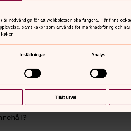
nhet, anmäl dig att ta emot en flykting.
te längre hyreskontrakt.
) är nödvändiga för att webbplatsen ska fungera. Här finns ocks
av dig till Nacka kommun tfn 08-718 80
pplevelse, samt kakor som används för marknadsföring och när vi
.
 kakor.
ation i Nacka” på kommunens hemsida:
Inställningar
Analys
Tillåt urval
nnehåll?