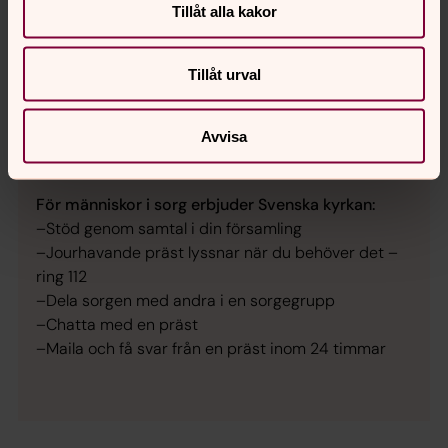
ordet ”dött”
Tillåt alla kakor
–Bland gruppen 30-49 åringar, de mitt i livet,
framkom olika syn på hur länge det är okej att vara
Tillåt urval
borta från jobbet i samband med att någon
närstående dör. 47 procent av männen anser att
det räcker med ”ett par dagar”. Endast 18 procent
Avvisa
av kvinnorna anser detsamma.
För människor i sorg erbjuder Svenska kyrkan:
–Stöd genom samtal i din församling
–Jourhavande präst lyssnar när du behöver det –
ring 112
–Dela sorgen med andra i en sorgegrupp
–Chatta med en präst
–Maila och få svar från en präst inom 24 timmar