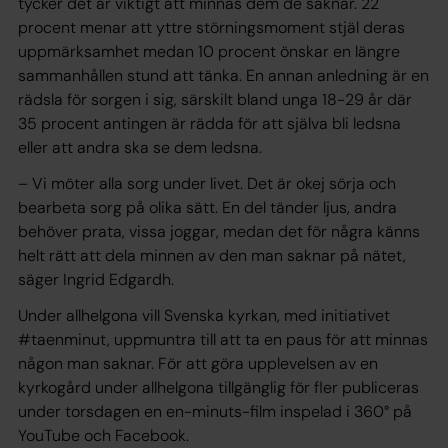
tycker det är viktigt att minnas dem de saknar. 22
procent menar att yttre störningsmoment stjäl deras
uppmärksamhet medan 10 procent önskar en längre
sammanhållen stund att tänka. En annan anledning är en
rädsla för sorgen i sig, särskilt bland unga 18-29 år där
35 procent antingen är rädda för att själva bli ledsna
eller att andra ska se dem ledsna.
– Vi möter alla sorg under livet. Det är okej sörja och
bearbeta sorg på olika sätt. En del tänder ljus, andra
behöver prata, vissa joggar, medan det för några känns
helt rätt att dela minnen av den man saknar på nätet,
säger Ingrid Edgardh.
Under allhelgona vill Svenska kyrkan, med initiativet
#taenminut, uppmuntra till att ta en paus för att minnas
någon man saknar. För att göra upplevelsen av en
kyrkogård under allhelgona tillgänglig för fler publiceras
under torsdagen en en-minuts-film inspelad i 360° på
YouTube och Facebook.