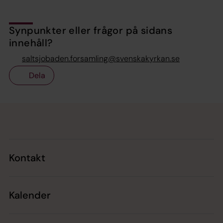
Synpunkter eller frågor på sidans
innehåll?
saltsjobaden.forsamling@svenskakyrkan.se
Dela
Tillbaka till toppen
Tillbaka till innehållet
Kontakt
Kalender