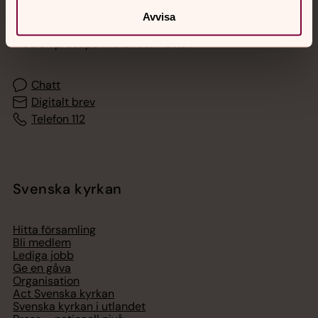
Avvisa
Akut samtals- och krisstöd. Prata eller chatta anonymt
med en präst på kvällar och nätter.
Chatt
Digitalt brev
Telefon 112
Svenska kyrkan
Hitta församling
Bli medlem
Lediga jobb
Ge en gåva
Organisation
Act Svenska kyrkan
Svenska kyrkan i utlandet