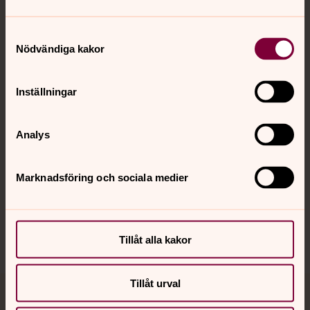
Samtyckesval
Kontakt
Nödvändiga kakor
Kalender
Inställningar
Analys
Hitta snabbt
Marknadsföring och sociala medier
Sociala kanaler
Tillåt alla kakor
Tillåt urval
Jourhavande präst