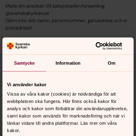
Maila din ansökan till saltsjobaden.forsamling
@svenskakyrkan.se
Glöm inte ditt namn, personnummer, gatuadress och e-
postadress!
Ladda ned ansökningsblankett
Samtycke
Information
Om
Synpunkter eller frågor på sidans
innehåll?
Vi använder kakor
saltsjobaden.forsamling@svenskakyrkan.se
Vissa av våra kakor (cookies) är nödvändiga för att
webbplatsen ska fungera. Här finns också kakor för
Dela
analys och kakor som förbättrar din användarupplevelse,
samt kakor som används för marknadsföring och när vi
Tillbaka till toppen
Tillbaka till innehållet
länkar vidare till andra plattformar. Läs mer om våra
kakor.