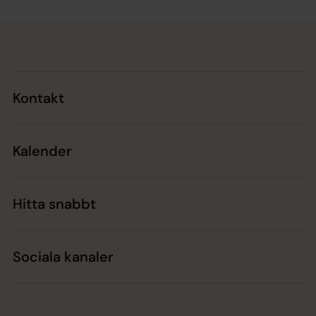
Tillbaka till toppen
Tillbaka till innehållet
Kontakt
Kalender
Hitta snabbt
Sociala kanaler