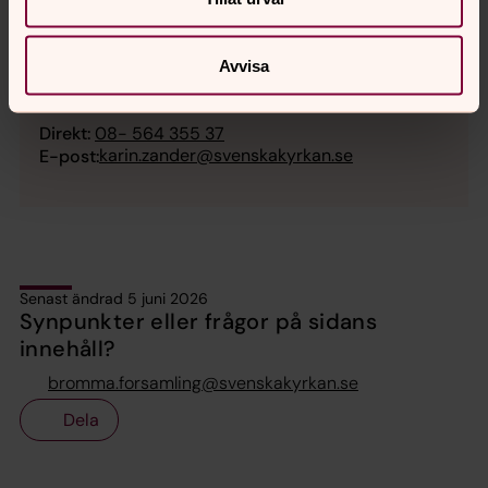
Karin Zander
Avvisa
Församlingsassistent, Bromma församling
Direkt:
08- 564 355 37
karin.zander@svenskakyrkan.se
E-post:
Senast ändrad 5 juni 2026
Synpunkter eller frågor på sidans
innehåll?
bromma.forsamling@svenskakyrkan.se
Dela