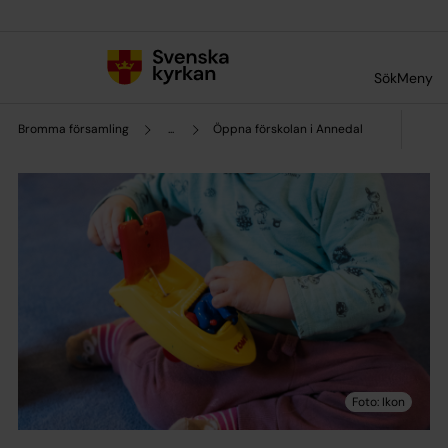
Till innehållet
Till undermeny
Sök
Meny
Bromma församling
...
Öppna förskolan i Annedal