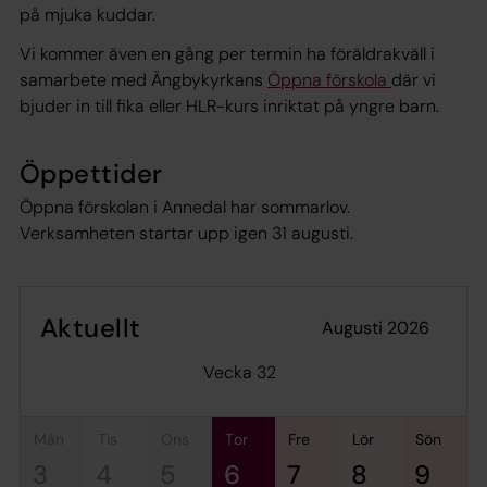
på mjuka kuddar.
Vi kommer även en gång per termin ha föräldrakväll i
samarbete med Ängbykyrkans
Öppna förskola
där vi
bjuder in till fika eller HLR-kurs inriktat på yngre barn.
Öppettider
Öppna förskolan i Annedal har sommarlov.
Verksamheten startar upp igen 31 augusti.
Aktuellt
augusti 2026
Vecka 32
mån
tis
ons
tor
fre
lör
sön
3
4
5
6
7
8
9