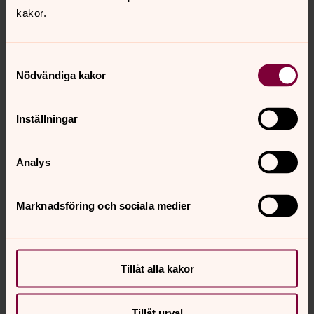
kollektivtrafiken tar du dig lättast hit med buss 113 från
kakor.
Islandstorget eller Sundbyberg C.
Samtyckesval
Kontakt
Nödvändiga kakor
Inställningar
Analys
Marknadsföring och sociala medier
Tillåt alla kakor
Tillåt urval