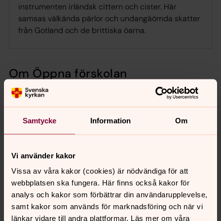
instrumenten irländsk cittern och cister. Här
samsas välkända pärlor och undangäömda skatter
från Gotland och de brittiska öarna.
Om Öppna förskolan
Öppna förskolan är ett avslappnat träff för
föräldralediga. Här möts föräldrar och barn för att leka,
umgås, dela erfarenheter och lära känna varandra. Varje
Samtycke
Information
Om
dag har vi gemensam sångstund.
Öppna förskolan är en öppen mötesplats som inte
kräver någon föranmälan, det är bara att komma hit. Du
Vi använder kakor
väljer själv hur länge du vill stanna och när du vill komma.
Vissa av våra kakor (cookies) är nödvändiga för att
webbplatsen ska fungera. Här finns också kakor för
Hitta hit
analys och kakor som förbättrar din användarupplevelse,
samt kakor som används för marknadsföring och när vi
Kvarterskyrkan Mariehäll
ligger på Bällstavägen 44. Med
länkar vidare till andra plattformar. Läs mer om våra