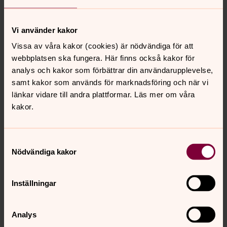
Brommabladet #3
Brommabladet #4
Vi använder kakor
Vissa av våra kakor (cookies) är nödvändiga för att
2017
webbplatsen ska fungera. Här finns också kakor för
analys och kakor som förbättrar din användarupplevelse,
Brommabladet #1
samt kakor som används för marknadsföring och när vi
Brommabladet #2
länkar vidare till andra plattformar. Läs mer om våra
kakor.
Brommabladet #3
Brommabladet #4
Samtyckesval
Nödvändiga kakor
2016
Brommabladet #1
Inställningar
Brommabladet #2
Brommabladet #3
Analys