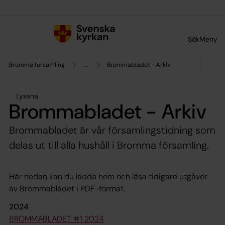
Till innehållet
Till undermeny
Sök
Meny
Bromma församling
...
Brommabladet - Arkiv
Lyssna
Brommabladet - Arkiv
Brommabladet är vår församlingstidning som
delas ut till alla hushåll i Bromma församling.
Här nedan kan du ladda hem och läsa tidigare utgåvor
av Brommabladet i PDF-format.
2024
BROMMABLADET #1 2024