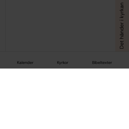
Kalender
Kyrkor
Bibeltexter