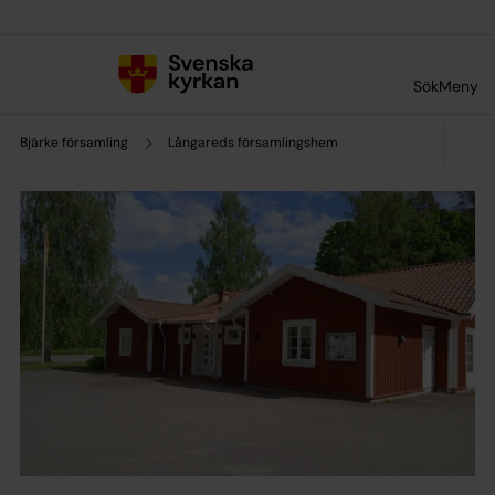
Till innehållet
Till undermeny
Sök
Meny
Bjärke församling
Långareds församlingshem