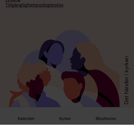
Tillgänglighetsredogörelse
Kalender
Kyrkor
Bibeltexter