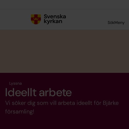
Till innehållet
Till undermeny
Sök
Meny
Lyssna
Ideellt arbete
Vi söker dig som vill arbeta ideellt för Bjärke
församling!