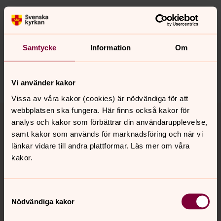
Synpunkter eller frågor på sidans
innehåll?
Samtycke
Information
Om
bjarke.forsamling@svenskakyrkan.se
Vi använder kakor
Vissa av våra kakor (cookies) är nödvändiga för att
Tillbaka till toppen
Tillbaka till innehållet
webbplatsen ska fungera. Här finns också kakor för
analys och kakor som förbättrar din användarupplevelse,
samt kakor som används för marknadsföring och när vi
länkar vidare till andra plattformar. Läs mer om våra
Kontakt
kakor.
Samtyckesval
Kalender
Nödvändiga kakor