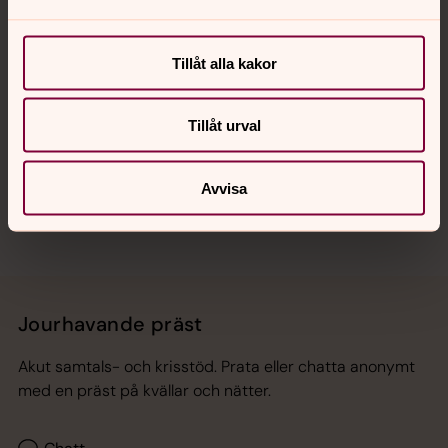
Kalender
Tillåt alla kakor
Hitta snabbt
Tillåt urval
Sociala kanaler
Avvisa
Jourhavande präst
Akut samtals- och krisstöd. Prata eller chatta anonymt
med en präst på kvällar och nätter.