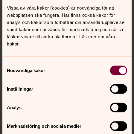
Vissa av våra kakor (cookies) är nödvändiga för att
webbplatsen ska fungera. Här finns också kakor för
analys och kakor som förbättrar din användarupplevelse,
Senast ändrad 1 mars 2026
Synpunkter eller frågor på sidans
samt kakor som används för marknadsföring och när vi
innehåll?
länkar vidare till andra plattformar. Läs mer om våra
kakor.
bjarke.forsamling@svenskakyrkan.se
Dela
Samtyckesval
Nödvändiga kakor
Tillbaka till toppen
Tillbaka till innehållet
Inställningar
Analys
Kontakt
Marknadsföring och sociala medier