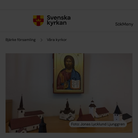
Till innehållet
Till undermeny
Sök
Meny
Bjärke församling
Våra kyrkor