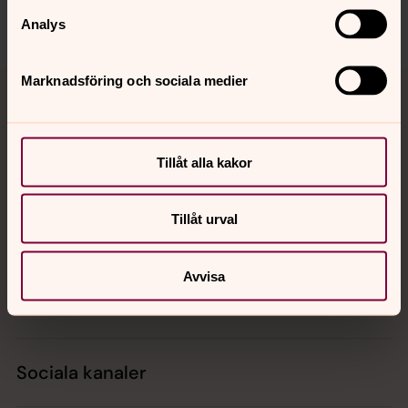
Analys
Tillbaka till toppen
Tillbaka till innehållet
Marknadsföring och sociala medier
Tillåt alla kakor
Kontakt
Tillåt urval
Kalender
Avvisa
Hitta snabbt
Sociala kanaler