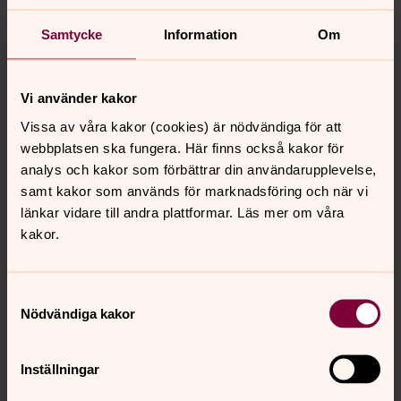
Samtycke
Information
Om
Dopdroppen
Efter varje dop får den nydöpta en Dopdroppe från
Vi använder kakor
Bjärke församling. Den hänger sedan ovanför dopfunten i
Vissa av våra kakor (cookies) är nödvändiga för att
Erska kyrka tillsammans med alla andra dopdroppar av
webbplatsen ska fungera. Här finns också kakor för
dem som har döpts under året i församlingen. Varje vår
analys och kakor som förbättrar din användarupplevelse,
bjuder vi in till en festgudstjänst där varje familj bjuds in
samt kakor som används för marknadsföring och när vi
att hämta sin dopdroppe.
länkar vidare till andra plattformar. Läs mer om våra
kakor.
Senast ändrad 21 september 2025
Samtyckesval
Synpunkter eller frågor på sidans
Nödvändiga kakor
innehåll?
bjarke.forsamling@svenskakyrkan.se
Inställningar
Dela