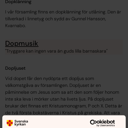
Dopklänning
I vår församling finns en dopklänning för utlåning. Den är
tillverkad i linnetyg och sydd av Gunnel Hansson,
Kvarnabo.
Dopmusik
"Tryggare kan ingen vara än guds lilla barnaskara"
Dopljuset
Vid dopet får den nydöpta ett dopljus som
välkomstgåva av församlingen. Dopljuset är en
påminnelse om Jesus som sa att den som följer honom
inte ska leva i mörker utan ha livets ljus. På dopljuset
brukar det finnas ett Kristusmonogram, P och X. Detta är
de två första bokstäverna i Kristus på grekiska. Att vara
döpt innebär att vara en del av den kristna
gemenskapen tillsammans med alla andra döpta.