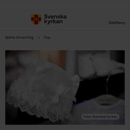
Till innehållet
Till undermeny
Sök
Meny
Bjärke församling
Dop