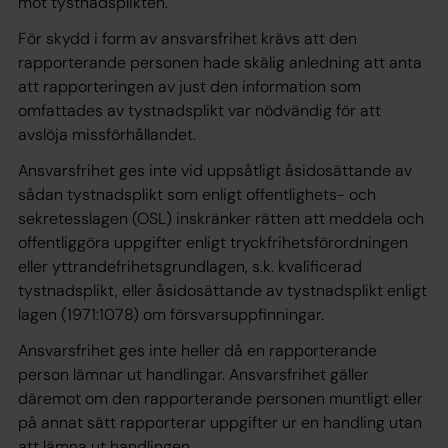
mot tystnadsplikten.
För skydd i form av ansvarsfrihet krävs att den
rapporterande personen hade skälig anledning att anta
att rapporteringen av just den information som
omfattades av tystnadsplikt var nödvändig för att
avslöja missförhållandet.
Ansvarsfrihet ges inte vid uppsåtligt åsidosättande av
sådan tystnadsplikt som enligt offentlighets- och
sekretesslagen (OSL) inskränker rätten att meddela och
offentliggöra uppgifter enligt tryckfrihetsförordningen
eller yttrandefrihetsgrundlagen, s.k. kvalificerad
tystnadsplikt, eller åsidosättande av tystnadsplikt enligt
lagen (1971:1078) om försvarsuppfinningar.
Ansvarsfrihet ges inte heller då en rapporterande
person lämnar ut handlingar. Ansvarsfrihet gäller
däremot om den rapporterande personen muntligt eller
på annat sätt rapporterar uppgifter ur en handling utan
att lämna ut handlingen.