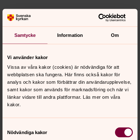
Särskilt om rapportering via externa
rapporteringskanaler
Möjligheten att rapportera missförhållanden av
Samtycke
Information
Om
allmänintresse gäller inte i en extern rapporteringskanal.
Då gäller endast att missförhållandet ska röra en
överträdelse av EU-rätten.
Vi använder kakor
Vissa av våra kakor (cookies) är nödvändiga för att
Offentliggörande
webbplatsen ska fungera. Här finns också kakor för
Innebär att information om missförhållanden görs
analys och kakor som förbättrar din användarupplevelse,
tillgänglig för allmänheten. Ett offentliggörande kan
samt kakor som används för marknadsföring och när vi
åstadkommas genom att den rapporterande personen
länkar vidare till andra plattformar. Läs mer om våra
själv publicerar uppgifterna i något medium som är
kakor.
tillgängligt för allmänheten, t.ex. sociala medier.
Offentliggörande omfattar även om uppgifter lämnas till
aktör eller en journalist, som sedan sprider/publicerar
Samtyckesval
dem. Rapportering genom offentliggörande kan göras
Nödvändiga kakor