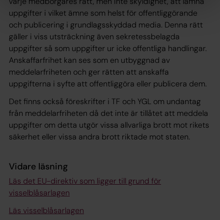
varje medborgares rätt, men inte skyldighet, att lämna
uppgifter i vilket ämne som helst för offentliggörande
och publicering i grundlagsskyddad media. Denna rätt
gäller i viss utsträckning även sekretessbelagda
uppgifter så som uppgifter ur icke offentliga handlingar.
Anskaffarfrihet kan ses som en utbyggnad av
meddelarfriheten och ger rätten att anskaffa
uppgifterna i syfte att offentliggöra eller publicera dem.
Det finns också föreskrifter i TF och YGL om undantag
från meddelarfriheten då det inte är tillåtet att meddela
uppgifter om detta utgör vissa allvarliga brott mot rikets
säkerhet eller vissa andra brott riktade mot staten.
Vidare läsning
Läs det EU-direktiv som ligger till grund för
visselblåsarlagen
Läs visselblåsarlagen