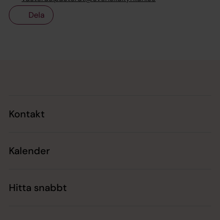
Dela
Tillbaka till toppen
Tillbaka till innehållet
Kontakt
Kalender
Hitta snabbt