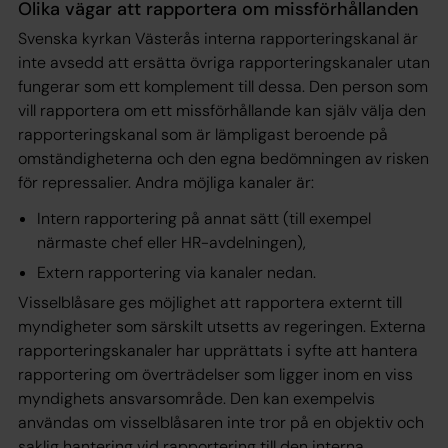
Olika vägar att rapportera om missförhållanden
Svenska kyrkan Västerås interna rapporteringskanal är
inte avsedd att ersätta övriga rapporteringskanaler utan
fungerar som ett komplement till dessa. Den person som
vill rapportera om ett missförhållande kan själv välja den
rapporteringskanal som är lämpligast beroende på
omständigheterna och den egna bedömningen av risken
för repressalier. Andra möjliga kanaler är:
Intern rapportering på annat sätt (till exempel
närmaste chef eller HR-avdelningen),
Extern rapportering via kanaler nedan.
Visselblåsare ges möjlighet att rapportera externt till
myndigheter som särskilt utsetts av regeringen. Externa
rapporteringskanaler har upprättats i syfte att hantera
rapportering om överträdelser som ligger inom en viss
myndighets ansvarsområde. Den kan exempelvis
användas om visselblåsaren inte tror på en objektiv och
saklig hantering vid rapportering till den interna