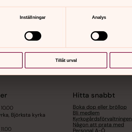
nnehåll?
Inställningar
Analys
Tillåt urval
er
Hitta snabbt
Boka dop eller bröllop
 10.00
Bli medlem
rka, Björksta kyrka
Kyrkogårdsförvaltningen
Någon att prata med
 11.00
Personal A-Ö