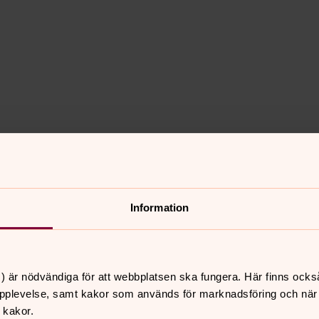
Information
en kristna studentrörelsen Agape
) är nödvändiga för att webbplatsen ska fungera. Här finns ocks
pplevelse, samt kakor som används för marknadsföring och när vi
 kakor.