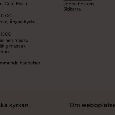
n, Café Malin
Jobba hos oss
Sidkarta
 12.00
rka, Ängsö kyrka
 13.00
elinen messu
åkig mässa),
rkan
kommande händelser
ka kyrkan
Om webbplats