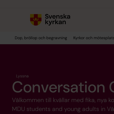
Till innehållet
Till undermeny
Dop, bröllop och begravning
Kyrkor och mötesplat
Lyssna
Conversation 
Välkommen till kvällar med fika, nya k
MDU students and young adults in Vä