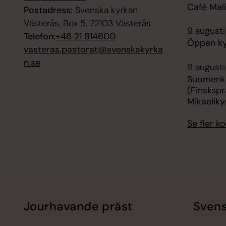
Café Mali
Postadress:
Svenska kyrkan
Västerås, Box 5, 72103 Västerås
9 augusti
Telefon:
+46 21 814600
Öppen ky
vasteras.pastorat@svenskakyrka
n.se
9 augusti
Suomenki
(Finskspr
Mikaeliky
Se fler 
Jourhavande präst
Svens