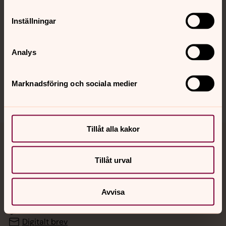
Inställningar
Hitta snabbt
Analys
Sociala kanaler
Marknadsföring och sociala medier
Tillåt alla kakor
Jourhavande präst
Tillåt urval
Akut samtals- och krisstöd. Prata eller chatta anonymt
med en präst på kvällar och nätter.
Avvisa
Chatt
Digitalt brev