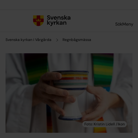
Till innehållet
Till undermeny
Sök
Meny
Svenska kyrkan i Vårgårda
Regnbågsmässa