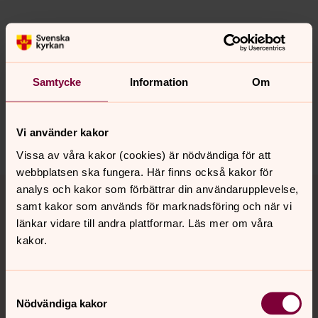
Senast ändrad 20 mars 2023
Synpunkter eller frågor på sidans
Samtycke
Information
Om
innehåll?
vargarda.pastorat@svenskakyrkan.se
Vi använder kakor
Dela
Vissa av våra kakor (cookies) är nödvändiga för att
webbplatsen ska fungera. Här finns också kakor för
Tillbaka till toppen
Tillbaka till innehållet
analys och kakor som förbättrar din användarupplevelse,
samt kakor som används för marknadsföring och när vi
länkar vidare till andra plattformar. Läs mer om våra
kakor.
Kontakt
Samtyckesval
Kalender
Nödvändiga kakor