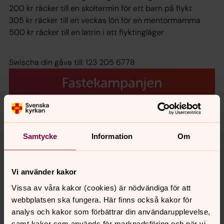
200 kr räcker till en skoltermin för ett barn på flykt
305 kr räcker till en veckas lön för en mentormamma
500 kr räcker till en latrin i ett flyktingläger
Swischa din gåva till: 123 205 6778
Samtycke
Information
Om
Vi använder kakor
Vissa av våra kakor (cookies) är nödvändiga för att
webbplatsen ska fungera. Här finns också kakor för
analys och kakor som förbättrar din användarupplevelse,
samt kakor som används för marknadsföring och när vi