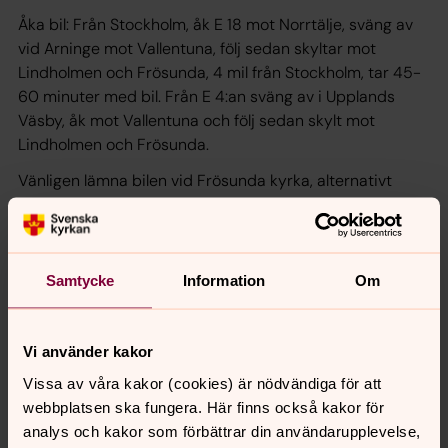
Åka bil: Från Stockholm, åk E 18 mot Norrtälje, sväng av
vid Arninge mot Vallentuna, följ sedan skyltar mot
Lindholmen och Frösunda, 4 mil från Stockholm, tar 45-
60 minuter med bil. Från E 4:an sväng av i Upplands
Väsby, åk mot Vallentuna och följ sedan skylt mot
Lindholmen och Frösunda.
Vänligen lämna bilen vid Frösunda kyrka, alternativt
infartsparkeringen vid Lindholmens station. Lederna är
avsedda för vandrare, rullstolsburna och barnvagnar.
Vandringskarta Pilgrim Vallentuna, (PDF-fil).
Samtycke
Information
Om
Vi använder kakor
Senast ändrad 22 maj 2023
Vissa av våra kakor (cookies) är nödvändiga för att
Synpunkter eller frågor på sidans
webbplatsen ska fungera. Här finns också kakor för
innehåll?
analys och kakor som förbättrar din användarupplevelse,