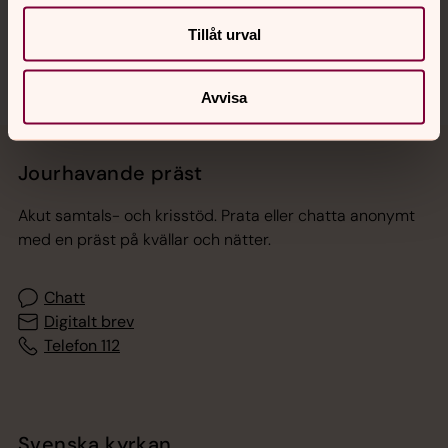
Sociala kanaler
Tillåt urval
Avvisa
Jourhavande präst
Akut samtals- och krisstöd. Prata eller chatta anonymt
med en präst på kvällar och nätter.
Chatt
Digitalt brev
Telefon 112
Svenska kyrkan