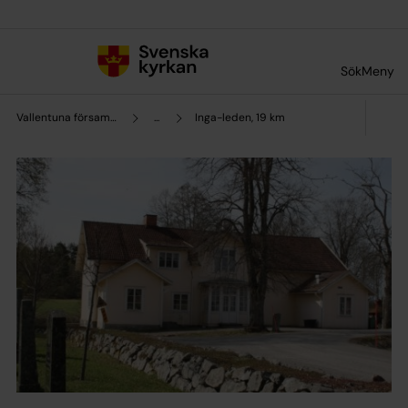
Till innehållet
Till undermeny
Sök
Meny
Vallentuna församling
...
Inga-leden, 19 km