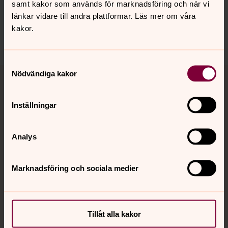
vallentuna.forsamling@svenskakyrkan.se
samt kakor som används för marknadsföring och när vi
länkar vidare till andra plattformar. Läs mer om våra
Dela
kakor.
Samtyckesval
Tillbaka till toppen
Tillbaka till innehållet
Nödvändiga kakor
Inställningar
Kontakt
Analys
Kalender
Marknadsföring och sociala medier
Hitta snabbt
Tillåt alla kakor