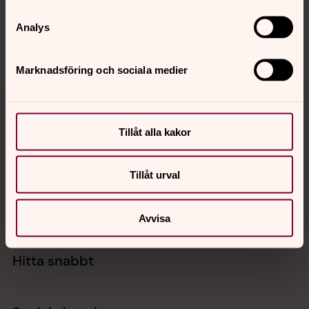
Dela
Analys
Marknadsföring och sociala medier
Tillbaka till toppen
Tillbaka till innehållet
Tillåt alla kakor
Kontakt
Tillåt urval
Kalender
Avvisa
Hitta snabbt