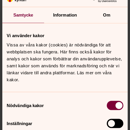
Pilgrim Vallentuna - välkommen att
vandra
Samtycke
Information
Om
Pilgrim Vallentuna består av tre uppmärkta leder: Inga-
leden som är 19 km lång, Ulfs-leden som är 11 km och
Livstens-leden som är 6 km.
Vi använder kakor
Vissa av våra kakor (cookies) är nödvändiga för att
Musik och körsång
webbplatsen ska fungera. Här finns också kakor för
Musiken är viktig i Vallentuna församling. Om du tittar
analys och kakor som förbättrar din användarupplevelse,
under rubriken Gudstjänst, så hittar du information om
samt kakor som används för marknadsföring och när vi
när och var körerna framträder i gudstjänster och
länkar vidare till andra plattformar. Läs mer om våra
konserter.
kakor.
Samtyckesval
Senast ändrad 30 juni 2025
Nödvändiga kakor
Synpunkter eller frågor på sidans
innehåll?
Inställningar
vallentuna.forsamling@svenskakyrkan.se