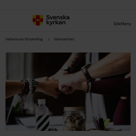
Till innehållet
Till undermeny
Sök
Meny
Vallentuna församling
Verksamhet