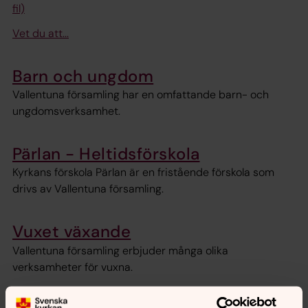
fil)
Vet du att...
Barn och ungdom
Vallentuna församling har en omfattande barn- och
ungdomsverksamhet.
Pärlan - Heltidsförskola
Kyrkans förskola Pärlan är en fristående förskola som
drivs av Vallentuna församling.
Vuxet växande
Vallentuna församling erbjuder många olika
verksamheter för vuxna.