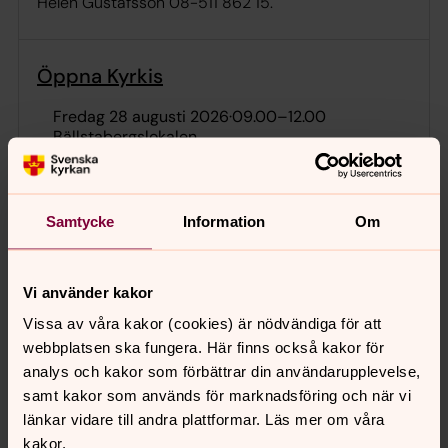
Helen Gustafsson 08-511 862 15.
Öppna Kyrkis
fredag 28 augusti 2026
·
09.00
–
12.00
Bällstabergslokalen
Lek & Sång. Prat & Fika. För mer info ring Ann-
Helen Gustafsson 08-511 862 15.
Samtycke
Information
Om
Öppna Kyrkis
Vi använder kakor
måndag 31 augusti 2026
·
09.00
–
12.00
Vissa av våra kakor (cookies) är nödvändiga för att
Bällstabergslokalen
webbplatsen ska fungera. Här finns också kakor för
analys och kakor som förbättrar din användarupplevelse,
Lek & Sång. Prat & Fika. För mer info ring Ann-
samt kakor som används för marknadsföring och när vi
Helen Gustafsson 08-511 862 15.
länkar vidare till andra plattformar. Läs mer om våra
kakor.