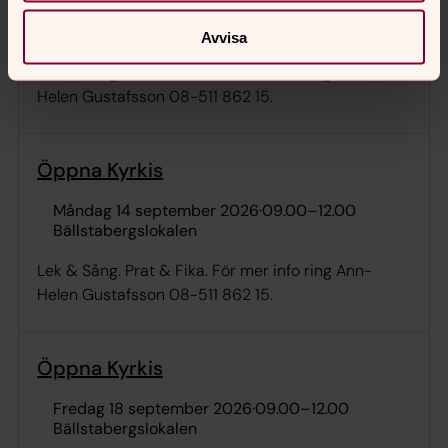
fredag 11 september 2026
·
09.00
–
12.00
Bällstabergslokalen
Avvisa
Lek & Sång. Prat & Fika. För mer info ring Ann-
Helen Gustafsson 08-511 862 15.
Öppna Kyrkis
måndag 14 september 2026
·
09.00
–
12.00
Bällstabergslokalen
Lek & Sång. Prat & Fika. För mer info ring Ann-
Helen Gustafsson 08-511 862 15.
Öppna Kyrkis
fredag 18 september 2026
·
09.00
–
12.00
Bällstabergslokalen