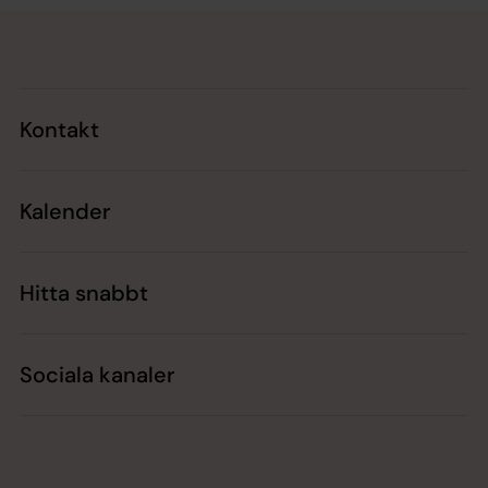
Tillbaka till toppen
Tillbaka till innehållet
Kontakt
Kalender
Hitta snabbt
Sociala kanaler