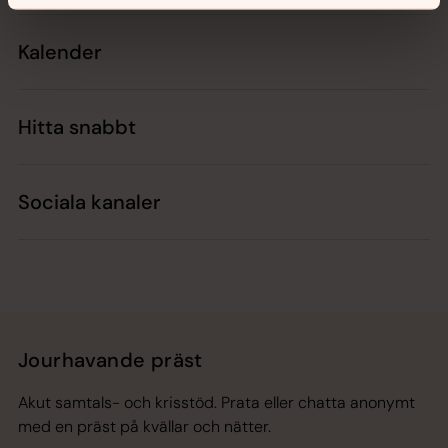
Kalender
Hitta snabbt
Sociala kanaler
Jourhavande präst
Akut samtals- och krisstöd. Prata eller chatta anonymt
med en präst på kvällar och nätter.