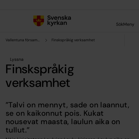
Till innehållet
Till undermeny
Sök
Meny
Vallentuna församling
Finskspråkig verksamhet
Lyssna
Finskspråkig
verksamhet
”Talvi on mennyt, sade on laannut,
se on kaikonnut pois. Kukat
nousevat maasta, laulun aika on
tullut.”