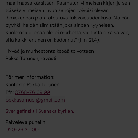
maailmassa kärsitään. Raamatun viimeisen kirjan ja sen
toiseksiviimeisen luvun sanojen toivoisi olevan
ihmiskunnan pian toteutuva tulevaisuudenkuva: ”Ja hän
pyyhkii heidän silmistään joka ainoan kyyneleen.
Kuolemaa ei enää ole, ei murhetta, valitusta eikä vaivaa,
sillä kaikki entinen on kadonnut” (Ilm. 21:4).
Hyvää ja murheetonta kesää toivottaen
Pekka Turunen, rovasti
För mer information:
Kontakta Pekka Turunen.
Tfn:
0768-76 69 99
pekkasamuel@gmail.com
Sverigefinskt i Svenska kyrkan.
Palveleva puhelin
020-26 25 00