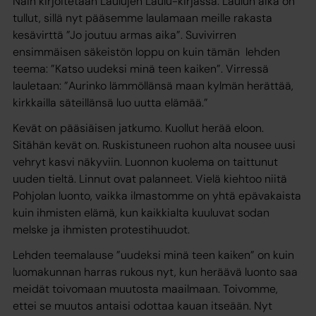
Näin kirjoitetaan Laulujen Laulu-kirjassa. Laulun aika on
tullut, sillä nyt pääsemme laulamaan meille rakasta
kesävirttä ”Jo joutuu armas aika”. Suvivirren
ensimmäisen säkeistön loppu on kuin tämän lehden
teema: ”Katso uudeksi minä teen kaiken”. Virressä
lauletaan: ”Aurinko lämmöllänsä maan kylmän herättää,
kirkkailla säteillänsä luo uutta elämää.”
Kevät on pääsiäisen jatkumo. Kuollut herää eloon.
Sitähän kevät on. Ruskistuneen ruohon alta nousee uusi
vehryt kasvi näkyviin. Luonnon kuolema on taittunut
uuden tieltä. Linnut ovat palanneet. Vielä kiehtoo niitä
Pohjolan luonto, vaikka ilmastomme on yhtä epävakaista
kuin ihmisten elämä, kun kaikkialta kuuluvat sodan
melske ja ihmisten protestihuudot.
Lehden teemalause ”uudeksi minä teen kaiken” on kuin
luomakunnan harras rukous nyt, kun heräävä luonto saa
meidät toivomaan muutosta maailmaan. Toivomme,
ettei se muutos antaisi odottaa kauan itseään. Nyt