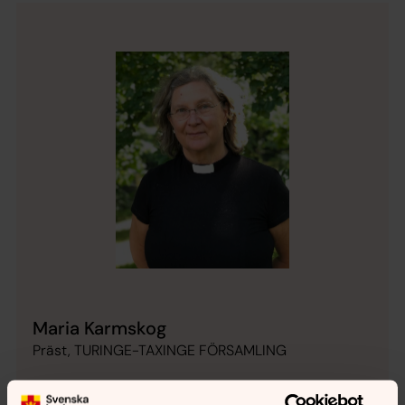
Maria Karmskog
Präst, TURINGE-TAXINGE FÖRSAMLING
Mobil:
076-827 11 55