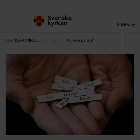
Till innehållet
Till undermeny
Sök
Meny
TURINGE-TAXINGE FÖRSAMLING
...
Nyfiken på tro?