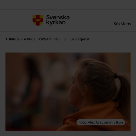
Till innehållet
Till undermeny
Sök
Meny
TURINGE-TAXINGE FÖRSAMLING
Gudstjänst