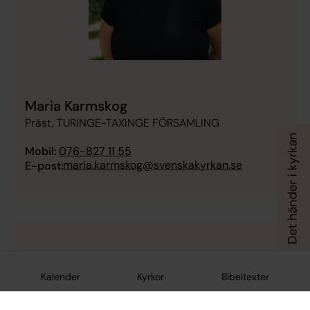
Maria Karmskog
Präst, TURINGE-TAXINGE FÖRSAMLING
Mobil:
076-827 11 55
maria.karmskog@svenskakyrkan.se
E-post:
Kalender
Kyrkor
Bibeltexter