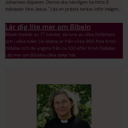
Johannes döparen. Denne ska nämligen ha fötts 6
månader före Jesus.." Läs en prästs tankar inför helgen.
Lär dig lite mer om Bibeln
Bibeln består av 77 böcker, skrivna av olika författare
och i olika tider. De äldsta är från cirka 900 före Kristi
födelse och de yngsta från ca 100 efter Kristi födelse.
Läs mer om Bibelns olika delar här.