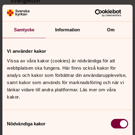
Evangelium
Psaltarpsalm
Samtycke
Information
Om
Kyrkoårets bibeltexter
Texter ur Bibel 2000 ©Svenska Bibelsällskapet
Vi använder kakor
Vissa av våra kakor (cookies) är nödvändiga för att
webbplatsen ska fungera. Här finns också kakor för
analys och kakor som förbättrar din användarupplevelse,
samt kakor som används för marknadsföring och när vi
länkar vidare till andra plattformar. Läs mer om våra
kakor.
Samtyckesval
Nödvändiga kakor