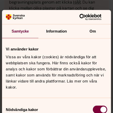
begravningsplats genom att klicka
HÄR
. Du kan
klicka mellan olika plaster på kartan och se dig
omkring.
Sundbybergs begravningsplats breder ut sig som
promenadvänlig park, med olika typer av
Samtycke
Information
Om
gravkvarter, mitt i Sundbyberg stad.
På Sundbybergs begravningsplats finner du även
Vi använder kakor
Lötsjö kapell och minneslunden med egen byggnad.
Se panoramavy inifrån Lötsjö kapell
HÄR.
Vissa av våra kakor (cookies) är nödvändiga för att
webbplatsen ska fungera. Här finns också kakor för
analys och kakor som förbättrar din användarupplevelse,
Bårtäcken
samt kakor som används för marknadsföring och när vi
Församlingen har två stycken bårtäcken som man får
länkar vidare till andra plattformar. Läs mer om våra
låna vid begravning. Ett grönt och ett blått.
kakor.
Samtyckesval
Nödvändiga kakor