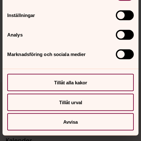
Inställningar
Senast ändrad 25 februari 2026
Synpunkter eller frågor på sidans
innehåll?
Analys
sundbybergs.forsamling@svenskakyrkan.se
Dela
Marknadsföring och sociala medier
Tillåt alla kakor
Tillbaka till toppen
Tillbaka till innehållet
Tillåt urval
Kontakt
Avvisa
Kalender