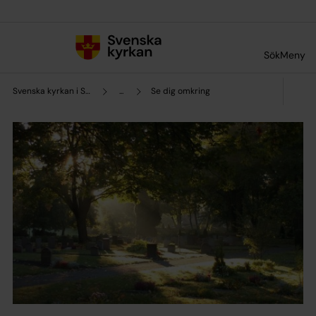
Till innehållet
Till undermeny
Sök
Meny
Svenska kyrkan i Sundbyberg
...
Se dig omkring