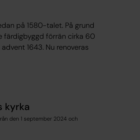
edan på 1580-talet. På grund
e färdigbyggd förrän cirka 60
ta advent 1643. Nu renoveras
s kyrka
 från den 1 september 2024 och