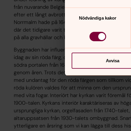
från nuvarande Belgien, ironiskt nog på uppdrag a
Samtyckesval
efter ett långt avbrott, den första advent 1643 me
Nödvändiga kakor
Norrmalm hade på 1640-talet fått en ny stadsplan
där det tidigare varit träkåkar. Sankt Jacobs kyrka
på alla gravhällar och begravningsvapen som pryde
Byggnaden har influenser från sengotik, renässan
idag av sin röda färg, centraltornet och de skulpt
Avvisa
södra portalen från 1644. Kyrkan har genomgått f
genom åren. Trots det har exteriören sett likadan
med undantag för den röda färgen som tillkom vid
röda kulören valdes för att minna om den urspru
med vita fogar. Interiört har kyrkan varit föremål
1900-talen. Kyrkans interiör karaktäriseras av hög
ursprungliga kyrkan, orgelfasaden från 1740-talet,
altaruppsatsen från 1930-talets ombyggnad. Snart
ytterligare en årsring som vi kan lägga till dess his