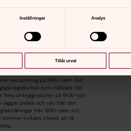
v Gustav Vasa. Invigningen skedde,
d drottning Kristina närvarande.
Inställningar
Analys
 och flera adelspalats började byggas
 blev nu adelns kyrka vilket märks idag
r golv och väggar inne i kyrkan.
s, barock och rokoko och kännetecknas
erade sandstensportalerna, särskilt den
Tillåt urval
lera ombyggnader och renoveringar
 ut sedan putsen slogs på 1700-talet
 en restaurering på 1960-talet. Den
ngliga tegelkyrkan som målades röd
 för flera ombyggnationer på 1800-och
a väggar, pelare och valv från den
 glasmålningar från 1890-talet och
 kommer kyrkans interiör att få
toria.