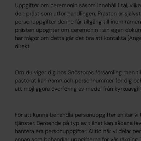
Uppgifter om ceremonin såsom innehåll i tal, vil
den präst som utför handlingen. Prästen är självs
personuppgifter denne får tillgång till inom ramen
prästen uppgifter om ceremonin i sin egen doku
har frågor om detta går det bra att kontakta [Ang
direkt.
Om du viger dig hos Snöstorps församling men til
pastorat kan namn och personnummer för dig och 
att möjliggöra överföring av medel från kyrkoavgi
För att kunna behandla personuppgifter anlitar vi
tjänster. Beroende på typ av tjänst kan sådana leve
hantera era personuppgifter. Alltid när vi delar p
annan som behandlar uppgifterna för vår räkning in