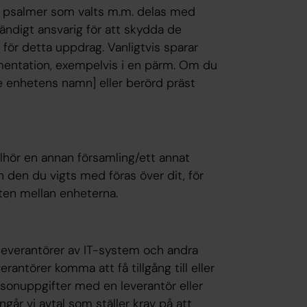
ka psalmer som valts m.m. delas med
tändigt ansvarig för att skydda de
 för detta uppdrag. Vanligtvis sparar
mentation, exempelvis i en pärm. Om du
e enhetens namn] eller berörd präst
lhör en annan församling/ett annat
den du vigts med föras över dit, för
ften mellan enheterna.
 leverantörer av IT-system och andra
rantörer komma att få tillgång till eller
ersonuppgifter med en leverantör eller
går vi avtal som ställer krav på att