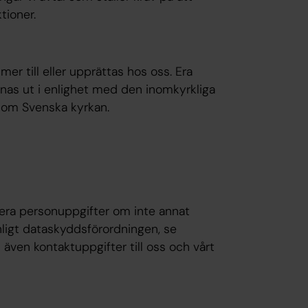
tioner.
r till eller upprättas hos oss. Era
as ut i enlighet med den inomkyrkliga
en om Svenska kyrkan.
 era personuppgifter om inte annat
nligt dataskyddsförordningen, se
i även kontaktuppgifter till oss och vårt