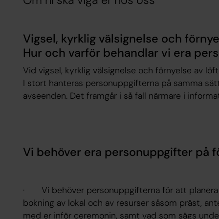
Om ni ska viga er hos oss
Vigsel, kyrklig välsignelse och förnye
Hur och varför behandlar vi era per
Vid vigsel, kyrklig välsignelse och förnyelse av l
I stort hanteras personuppgifterna på samma sätt, 
avseenden. Det framgår i så fall närmare i informa
Vi behöver era personuppgifter på f
· Vi behöver personuppgifterna för att planera 
bokning av lokal och av resurser såsom präst, an
med er inför ceremonin, samt vad som sägs unde