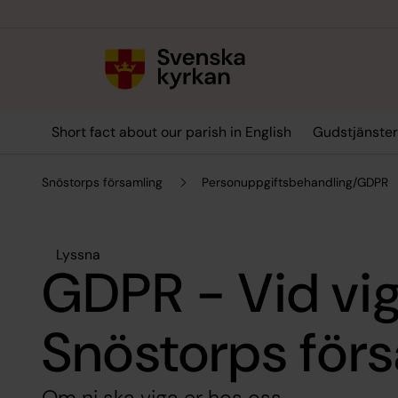
Till innehållet
Till undermeny
Short fact about our parish in English
Gudstjänster
Snöstorps församling
Personuppgiftsbehandling/GDPR
Lyssna
GDPR - Vid vig
Snöstorps för