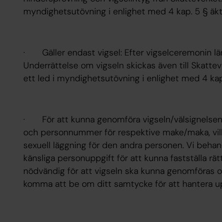
myndighetsutövning i enlighet med 4 kap. 5 § äk
· Gäller endast vigsel: Efter vigselceremonin lämn
Underrättelse om vigseln skickas även till Skatte
ett led i myndighetsutövning i enlighet med 4 ka
· För att kunna genomföra vigseln/välsignelsen
och personnummer för respektive make/maka, vilk
sexuell läggning för den andra personen. Vi behandl
känsliga personuppgift för att kunna fastställa rätt
nödvändig för att vigseln ska kunna genomföras och
komma att be om ditt samtycke för att hantera u