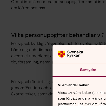
Om ni inte lämnar era personuppgifter kan ni inte v
era löften hos oss.
Vilka personuppgifter behandlar vi?
För vigsel, kyrklig välsignelse och förnyelse av lö
både dig och din partner, personnummer, adress, 
eventuellt medlemskap i Svenska kyrkan, samt up
tid, församling, namn på präst, noteringar om psa
Samtycke
För vigsel rör det sig, utöver det som står i förs
Vi använder kakor
genomfört dop och konfirmation, intyg om hindersp
Vissa av våra kakor (cookies
Skatteverket, samt datum för registrering av vigse
som förbättrar din användaru
plattformar. Läs mer om våra