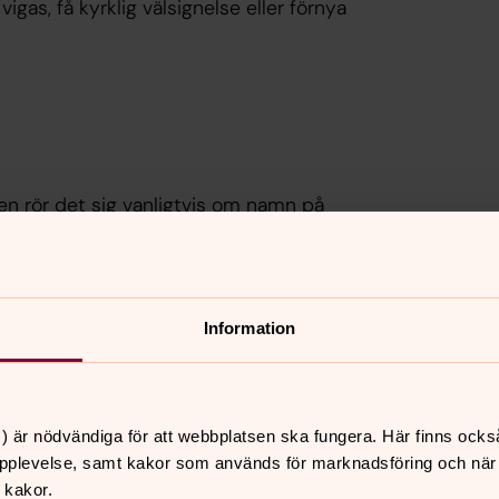
igas, få kyrklig välsignelse eller förnya
ften rör det sig vanligtvis om namn på
telefonnummer, mejladress, civilstatus,
pgifter om ceremonin (datum, plats,
lmer och annat innehåll i ceremonin).
Information
ta stycket, även om eventuell uppgift om
rövning, datum för avisering till
) är nödvändiga för att webbplatsen ska fungera. Här finns ocks
ln i kyrkobokföringen.
pplevelse, samt kakor som används för marknadsföring och när vi
 kakor.