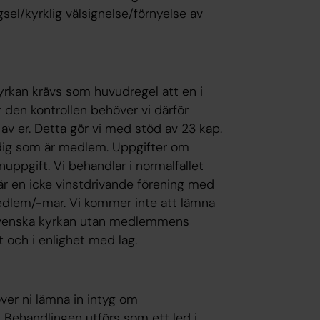
sel/kyrklig välsignelse/förnyelse av
yrkan krävs som huvudregel att en i
 den kontrollen behöver vi därför
v er. Detta gör vi med stöd av 23 kap.
r dig som är medlem. Uppgifter om
ppgift. Vi behandlar i normalfallet
är en icke vinstdrivande förening med
r medlem/-mar. Vi kommer inte att lämna
 Svenska kyrkan utan medlemmens
och i enlighet med lag.
ver ni lämna in intyg om
. Behandlingen utförs som ett led i