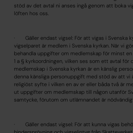
stöd av det avtal ni anses ingå genom att boka vig
löften hos oss.
· Gäller endast vigsel: För att vigas i Svenska k
vigselparet är medlem i Svenska kyrkan. När vi gör
behandla uppgifter om medlemskap för minst en a
1 a § kyrkoordningen, vilken ses som ett avtal fö
medlemskap i Svenska kyrkan är en känslig personu
denna känsliga personuppgift med stöd av att vi 
religiöst syfte i vilken en av er eller båda två ä
ut uppgifter om medlemskap till någon utanför
samtycke, förutom om utlämnandet är nödvändigt 
· Gäller endast vigsel: För att kunna vigas behö
hindersprövning och vigselintyg från Skatteverket