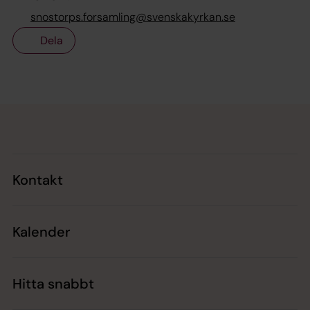
snostorps.forsamling@svenskakyrkan.se
Dela
Tillbaka till toppen
Tillbaka till innehållet
Kontakt
Kalender
Hitta snabbt