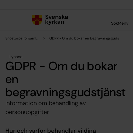
Till innehållet
Till undermeny
Sök
Meny
Snöstorps församling
GDPR - Om du bokar en begravningsgudstjänst
Lyssna
GDPR - Om du bokar
en
begravningsgudstjänst
Information om behandling av
personuppgifter
Hur och varför behandlar vi dina