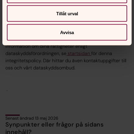
Tillåt urval
Vilka rättigheter har du?
Snöstorps försmling ansvarar för hanteringen av dina
Avvisa
personuppgifter om inte annat nämns ovan. För
information om dina rättigheter enligt
dataskyddsförordningen, se
startsidan
för denna
integritetspolicy. Där hittar du även kontaktuppgifter till
oss och vårt dataskyddsombud.
.
Senast ändrad 13 maj 2026
Synpunkter eller frågor på sidans
innehåll?